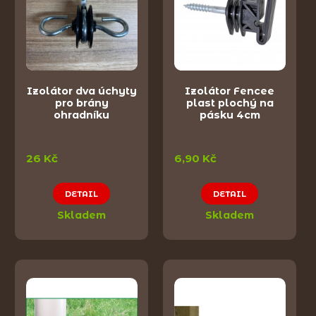
Izolátor dva úchyty
Izolátor Fencee
pro brány
plast plochý na
ohradníku
pásku 4cm
26 Kč
6,90 Kč
DETAIL
DETAIL
Skladem
Skladem