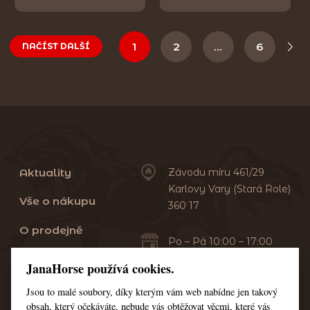
1
2
…
6
NAČÍST DALŠÍ
Aktuality
Závodu míru 461/29
Karlovy Vary (Stará Role)
Vše o nákupu
360 17
O prodejně
Po – Pá 10:00 – 17:00
Sobota 10:00 – 13:00
Praní dek
JanaHorse používá cookies.
Servis
Jsou to malé soubory, díky kterým vám web nabídne jen takový
+420 353 549 410
obsah, který očekáváte, nebude vás obtěžovat věcmi, které vás