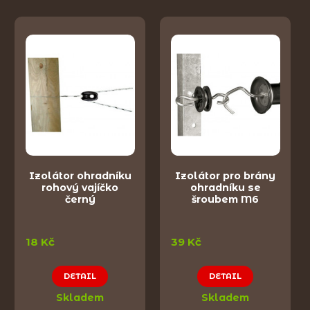
Izolátor ohradníku
Izolátor pro brány
rohový vajíčko
ohradníku se
černý
šroubem M6
18 Kč
39 Kč
DETAIL
DETAIL
Skladem
Skladem