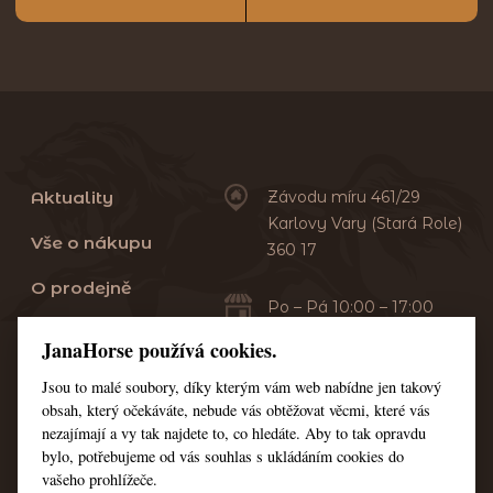
Aktuality
Závodu míru 461/29
Karlovy Vary (Stará Role)
Vše o nákupu
360 17
O prodejně
Po – Pá 10:00 – 17:00
Sobota 10:00 – 13:00
Praní dek
JanaHorse používá cookies.
Servis
Jsou to malé soubory, díky kterým vám web nabídne jen takový
+420 353 549 410
obsah, který očekáváte, nebude vás obtěžovat věcmi, které vás
+420 608 444 378
Kontakt
nezajímají a vy tak najdete to, co hledáte. Aby to tak opravdu
bylo, potřebujeme od vás souhlas s ukládáním cookies do
Nastavení cookies
vašeho prohlížeče.