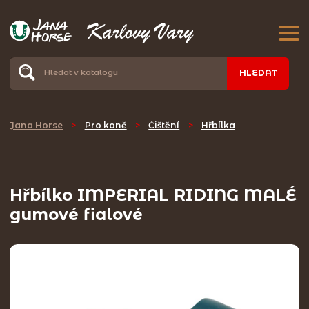
HLEDAT
Jana Horse
>
Pro koně
>
Čištění
>
Hřbílka
Hřbílko IMPERIAL RIDING MALÉ
gumové fialové