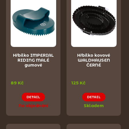
Hřbílko IMPERIAL
Hřbílko kovové
RIDING MALÉ
WALDHAUSEN
gumové
ČERNÉ
89 Kč
125 Kč
DETAIL
DETAIL
Na objednání
Skladem