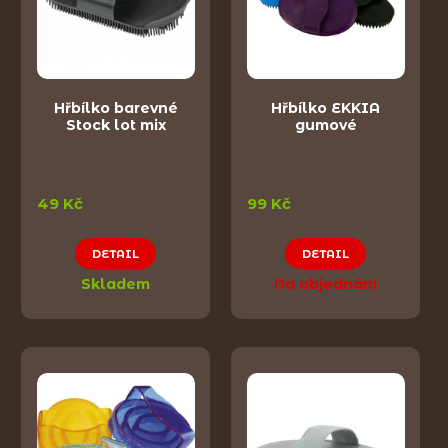
Hřbílko barevné
Hřbílko EKKIA
Stock lot mix
gumové
49 Kč
99 Kč
DETAIL
DETAIL
Skladem
Na objednání