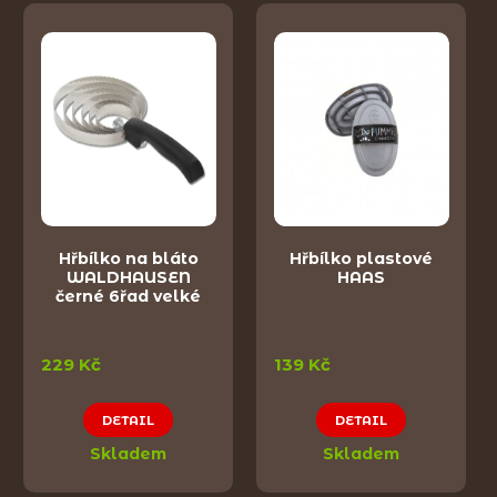
Hřbílko na bláto
Hřbílko plastové
WALDHAUSEN
HAAS
černé 6řad velké
229 Kč
139 Kč
DETAIL
DETAIL
Skladem
Skladem