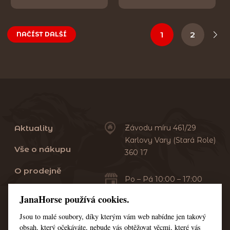
1
2
NAČÍST DALŠÍ
Aktuality
Závodu míru 461/29
Karlovy Vary (Stará Role)
Vše o nákupu
360 17
O prodejně
Po – Pá 10:00 – 17:00
Sobota 10:00 – 13:00
Praní dek
JanaHorse používá cookies.
Servis
Jsou to malé soubory, díky kterým vám web nabídne jen takový
+420 353 549 410
obsah, který očekáváte, nebude vás obtěžovat věcmi, které vás