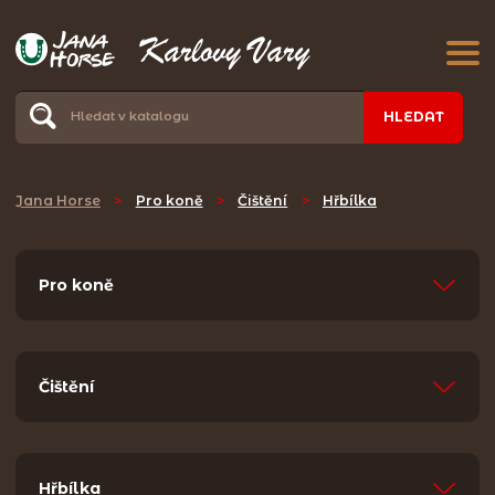
HLEDAT
Jana Horse
>
Pro koně
>
Čištění
>
Hřbílka
Pro koně
Čištění
Hřbílka