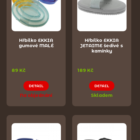
Hřbílko EKKIA
Hřbílko EKKIA
gumové MALÉ
JETAIME šedivé s
kamínky
89 Kč
189 Kč
DETAIL
DETAIL
Na objednání
Skladem