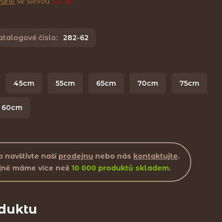
15 %
ované
se slevou
.
atalogové číslo:
282-62
45cm
55cm
65cm
70cm
75cm
60cm
 navštivte naší
prodejnu
nebo nás
kontaktujte
.
jně máme více než
10 000 produktů skladem
.
oduktu