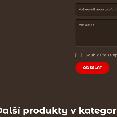
Souhlasím se
z
ODESLAT
alší produkty v kategor