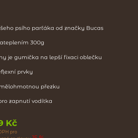
šeho psího parťáka od značky Bucas
zateplením 300g
y je gumička na lepší fixaci oblečku
flexní prvky
umělohmotnou přezku
pro zapnutí vodítka
9 Kč
DPH pro