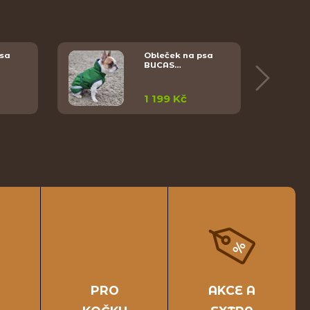
psa
Obleček na psa
BUCAS…
1 199 Kč
PRO
AKCE A