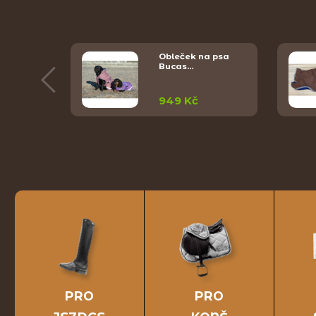
a psa
Obleček na psa
Bucas…
949 Kč
PRO
PRO