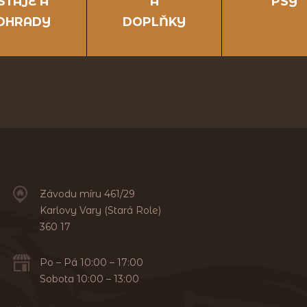
STÁJE A
A
PSY
OHRADY
DOPLŇKY
Závodu míru 461/29
Karlovy Vary (Stará Role)
360 17
Po – Pá 10:00 – 17:00
Sobota 10:00 – 13:00