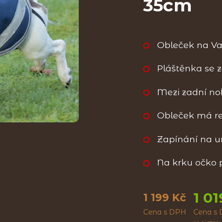
35cm
Obleček na Va
Pláštěnka se 
Mezi zadní noh
Obleček má re
Zapínání na 
Na krku očko 
1 01
1 199 Kč
Cena s DPH
Cena s 