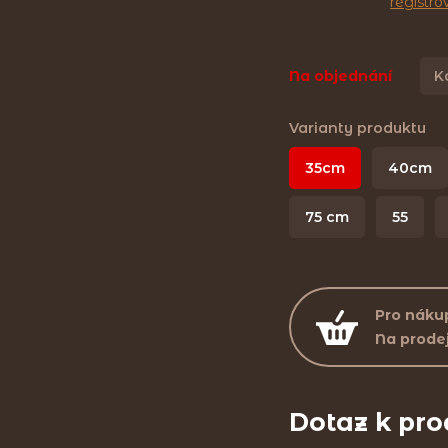
registr
Na objednání
K
Varianty produktu
35cm
40cm
75 cm
55
Pro nákup
Na prode
Dotaz k pr