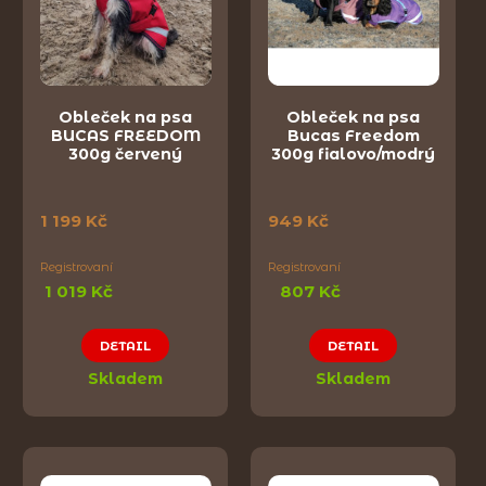
Obleček na psa
Obleček na psa
BUCAS FREEDOM
Bucas Freedom
300g červený
300g fialovo/modrý
1 199 Kč
949 Kč
Registrovaní
Registrovaní
1 019 Kč
807 Kč
DETAIL
DETAIL
Skladem
Skladem