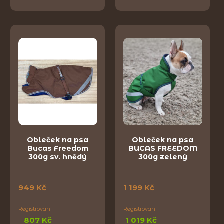
Obleček na psa
Obleček na psa
Bucas Freedom
BUCAS FREEDOM
300g sv. hnědý
300g zelený
949 Kč
1 199 Kč
Registrovaní
Registrovaní
807 Kč
1 019 Kč