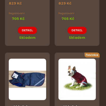
829 Kč
829 Kč
Registrovaní
Registrovaní
705 Kč
705 Kč
DETAIL
DETAIL
Skladem
Skladem
Novinka