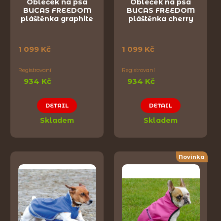
Obleček na psa
Obleček na psa
BUCAS FREEDOM
BUCAS FREEDOM
pláštěnka graphite
pláštěnka cherry
1 099 Kč
1 099 Kč
Registrovaní
Registrovaní
934 Kč
934 Kč
DETAIL
DETAIL
Skladem
Skladem
Novinka