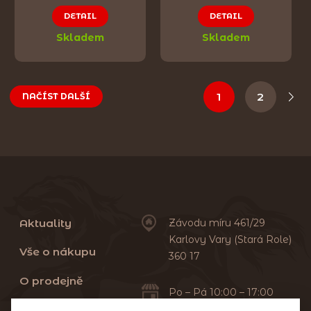
DETAIL
DETAIL
Skladem
Skladem
1
2
NAČÍST DALŠÍ
Aktuality
Závodu míru 461/29
Karlovy Vary (Stará Role)
Vše o nákupu
360 17
O prodejně
Po – Pá 10:00 – 17:00
Sobota 10:00 – 13:00
Praní dek