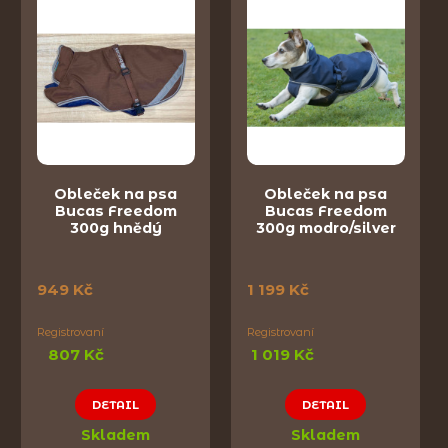
Obleček na psa
Obleček na psa
Bucas Freedom
Bucas Freedom
300g hnědý
300g modro/silver
949 Kč
1 199 Kč
Registrovaní
Registrovaní
807 Kč
1 019 Kč
DETAIL
DETAIL
Skladem
Skladem