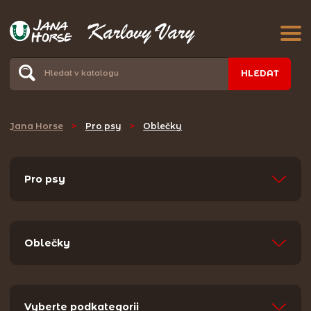
HLEDAT
Jana Horse
>
Pro psy
>
Oblečky
Pro psy
Oblečky
Vyberte podkategorii