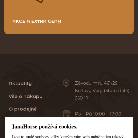
AKCE A EXTRA CENY
Aktuality
Závodu míru 461/29
Karlovy Vary (Stará Role)
Vše o nákupu
360 17
O prodejně
Po – Pá 10:00 – 17:00
Sobota 10:00 – 13:00
Praní dek
JanaHorse používá cookies.
Servis
Jsou to malé soubory, díky kterým vám web nabídne jen takový
+420 353 549 410