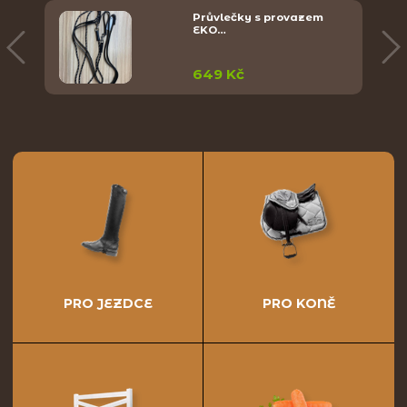
Průvlečky s provazem
EKO…
649 Kč
PRO JEZDCE
PRO KONĚ