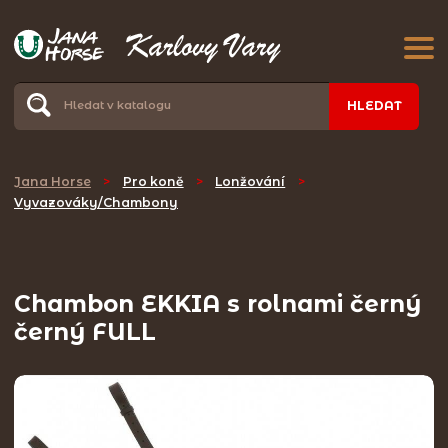
HLEDAT
Jana Horse
>
Pro koně
>
Lonžování
>
Vyvazováky/Chambony
Chambon EKKIA s rolnami černý
černý FULL