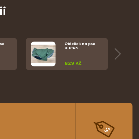
ii
psa
Obleček na psa
BUCAS…
829 Kč