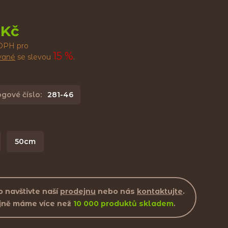
 Kč
DPH pro
15 %
ované
se slevou
.
gové číslo:
281-46
50cm
 navštivte naší
prodejnu
nebo nás
kontaktujte
.
jně máme více než
10 000 produktů skladem
.