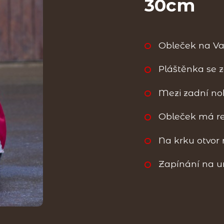
30cm
Obleček na Va
Pláštěnka se 
Mezi zadní noh
Obleček má re
Na krku otvor 
Zapínání na 