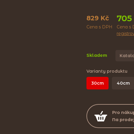
705
829 Kč
Cena s DPH
Cena s 
registr
Skladem
Katalo
Varianty produktu
30cm
40cm
Pro nákup
Na prode