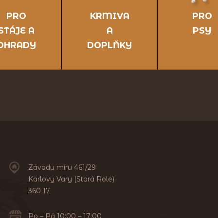
PRO
KRMIVA
PRO
STÁJE A
A
PSY
OHRADY
DOPLŇKY
Závodu míru 461/29
Karlovy Vary (Stará Role)
360 17
Po – Pá 10:00 – 17:00