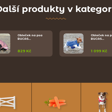
alší produkty v kategor
Obleček na psa
Obleček na 
BUCAS…
BUCAS…
829 Kč
1 099 Kč