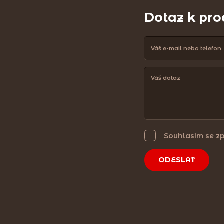
Dotaz k pr
Souhlasím se
z
ODESLAT