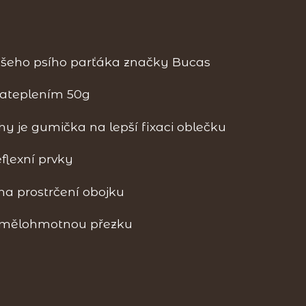
šeho psího parťáka značky Bucas
zateplením 50g
y je gumička na lepší fixaci oblečku
flexní prvky
na prostrčení obojku
umělohmotnou přezku