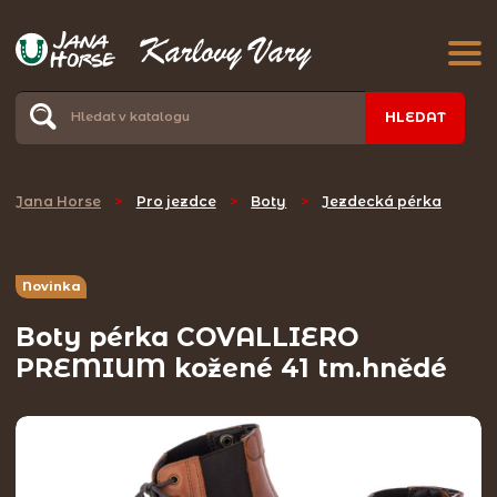
HLEDAT
Jana Horse
>
Pro jezdce
>
Boty
>
Jezdecká pérka
Novinka
Boty pérka COVALLIERO
PREMIUM kožené 41 tm.hnědé