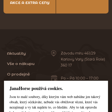
AKCE A EXTRA CENY
Aktuality
Závodu míru 461/29
Karlovy Vary (Stará Role)
Vše o nákupu
360 17
O prodejně
Po – Pá 10:00 – 17:00
Sobota 10:00 – 13:00
Praní dek
JanaHorse používá cookies.
Servis
Jsou to malé soubory, díky kterým vám web nabídne jen takový
+420 353 549 410
obsah, který očekáváte, nebude vás obtěžovat věcmi, které vás
+420 608 444 378
Kontakt
nezajímají a vy tak najdete to, co hledáte. Aby to tak opravdu