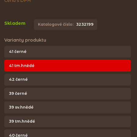
Cena s DPH
Skladem
Katalogové číslo:
3232199
Varianty produktu
41 černé
41 tm.hnědé
42 černé
39 černé
39 sv.hnědé
39 tm.hnědé
40 černé