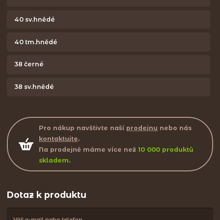
40 sv.hnědé
40 tm.hnědé
38 černé
38 sv.hnědé
Pro nákup navštivte naší
prodejnu
nebo nás
kontaktujte
.
Na prodejně máme více než
10 000 produktů
skladem
.
Dotaz k produktu