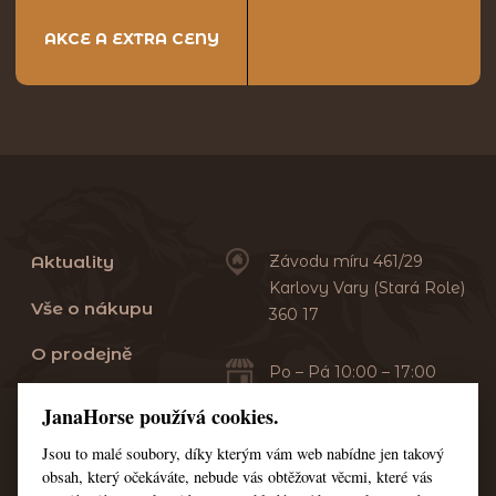
AKCE A EXTRA CENY
Aktuality
Závodu míru 461/29
Karlovy Vary (Stará Role)
Vše o nákupu
360 17
O prodejně
Po – Pá 10:00 – 17:00
Sobota 10:00 – 13:00
Praní dek
JanaHorse používá cookies.
Servis
Jsou to malé soubory, díky kterým vám web nabídne jen takový
+420 353 549 410
obsah, který očekáváte, nebude vás obtěžovat věcmi, které vás
+420 608 444 378
Kontakt