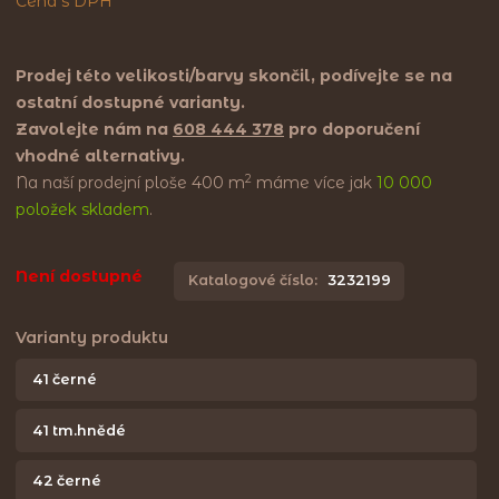
Cena s DPH
Prodej této velikosti/barvy skončil, podívejte se na
ostatní dostupné varianty.
Zavolejte nám na
608 444 378
pro doporučení
vhodné alternativy.
2
Na naší prodejní ploše 400 m
máme více jak
10 000
položek skladem
.
Není dostupné
Katalogové číslo:
3232199
Varianty produktu
41 černé
41 tm.hnědé
42 černé