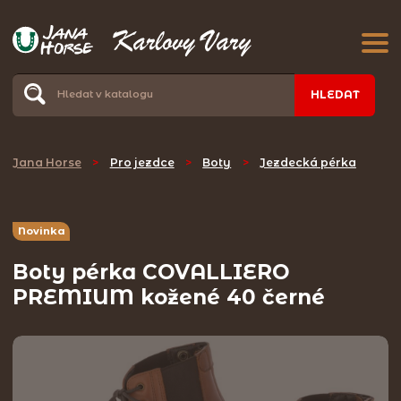
HLEDAT
Jana Horse
>
Pro jezdce
>
Boty
>
Jezdecká pérka
Novinka
Boty pérka COVALLIERO
PREMIUM kožené 40 černé