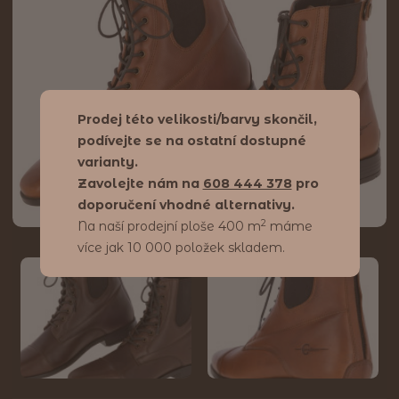
Prodej této velikosti/barvy skončil,
podívejte se na ostatní dostupné
varianty.
Zavolejte nám na
608 444 378
pro
doporučení vhodné alternativy.
2
Na naší prodejní ploše 400 m
máme
více jak 10 000 položek skladem.