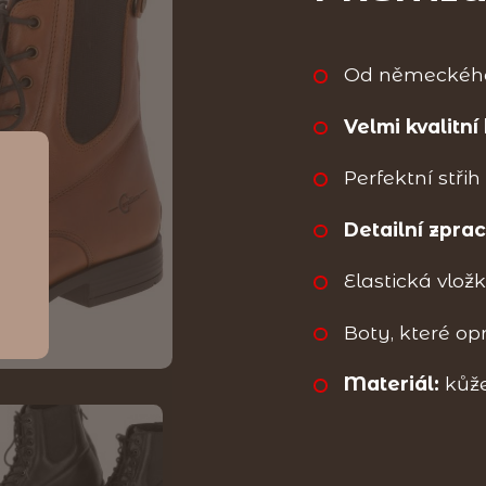
Od německého
Velmi kvalitní
Perfektní stři
Detailní zpra
Elastická vlož
Boty, které o
Materiál:
kůž