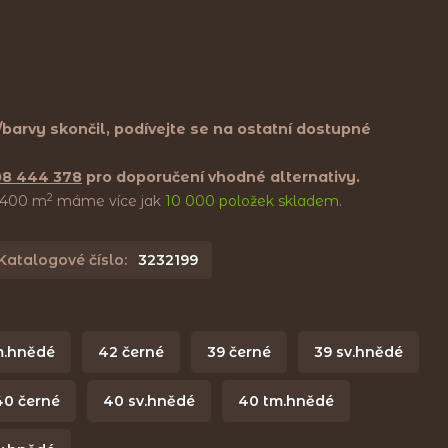
i/barvy skončil, podívejte se na ostatní dostupné
08 444 378
pro doporučení vhodné alternativy.
2
e 400 m
máme více jak
10 000 položek skladem
.
Katalogové číslo:
3232199
m.hnědé
42 černé
39 černé
39 sv.hnědé
40 černé
40 sv.hnědé
40 tm.hnědé