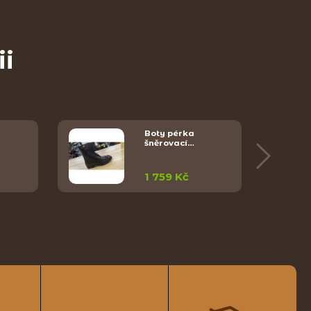
ii
Boty pérka
šněrovací…
1 759 Kč