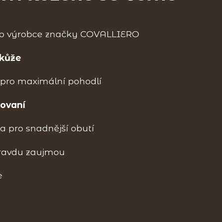
 výrobce značky COVALLIERO
 kůže
h pro maximální pohodlí
covaní
ka pro snadnější obutí
pravdu zaujmou
e