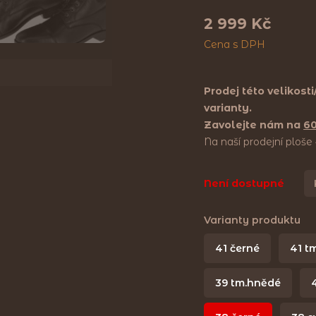
2 999 Kč
Cena s DPH
Prodej této velikost
varianty.
Zavolejte nám na
6
Na naší prodejní ploš
Není dostupné
Varianty produktu
41 černé
41 t
39 tm.hnědé