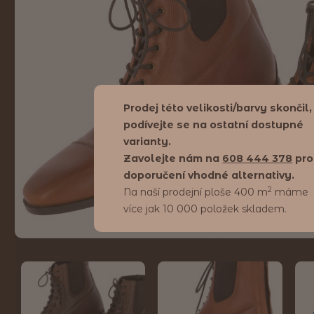
Prodej této velikosti/barvy skončil,
podívejte se na ostatní dostupné
varianty.
Zavolejte nám na
608 444 378
pro
doporučení vhodné alternativy.
2
Na naší prodejní ploše 400 m
máme
více jak 10 000 položek skladem.