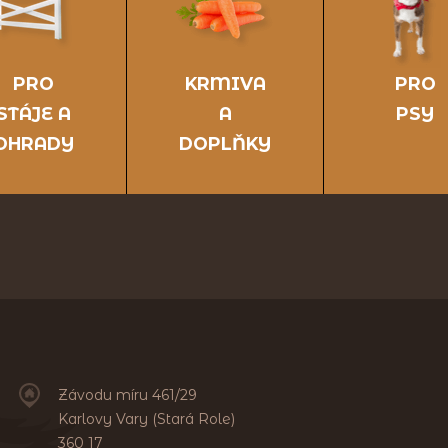
PRO
KRMIVA
PRO
STÁJE A
A
PSY
OHRADY
DOPLŇKY
Závodu míru 461/29
Karlovy Vary (Stará Role)
360 17