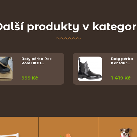
alší produkty v kategor
Boty pérka Rex
Boty pérka
Rom HKM…
Kentaur…
999 Kč
1 419 Kč