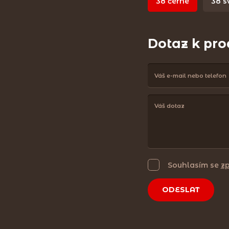
38 černé
38 s
Dotaz k pr
Souhlasím se
z
ODESLAT