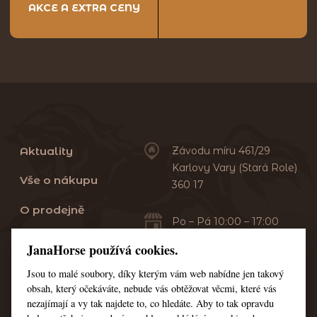
AKCE A EXTRA CENY
Aktuality
Závodu míru 461/29
Karlovy Vary (Stará Role)
Vše o nákupu
360 17
O prodejně
Po – Pá 10:00 – 17:00
Sobota 10:00 – 13:00
Praní dek
JanaHorse používá cookies.
Servis
Jsou to malé soubory, díky kterým vám web nabídne jen takový
+420 353 549 410
obsah, který očekáváte, nebude vás obtěžovat věcmi, které vás
+420 608 444 378
Kontakt
nezajímají a vy tak najdete to, co hledáte. Aby to tak opravdu