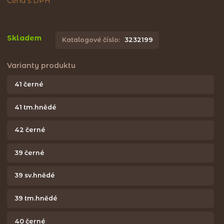
Cena s DPH
Skladem
Katalogové číslo:
3232199
Varianty produktu
41 černé
41 tm.hnědé
42 černé
39 černé
39 sv.hnědé
39 tm.hnědé
40 černé