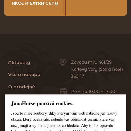
AKCE A EXTRA CENY
Aktuality
Závodu míru 461/29
Karlovy Vary (Stará Role)
Vše o nákupu
360 17
O prodejně
Po – Pá 10:00 – 17:00
Sobota 10:00 – 13:00
Praní dek
JanaHorse používá cookies.
Servis
Jsou to malé soubory, díky kterým vám web nabídne jen takový
+420 353 549 410
obsah, který očekáváte, nebude vás obtěžovat věcmi, které vás
+420 608 444 378
Kontakt
nezajímají a vy tak najdete to, co hledáte. Aby to tak opravdu