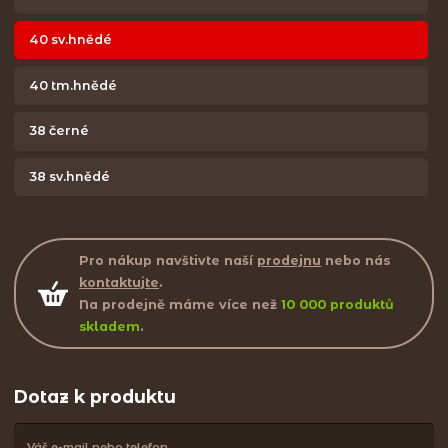
40 sv.hnědé
40 tm.hnědé
38 černé
38 sv.hnědé
Pro nákup navštivte naší
prodejnu
nebo nás
kontaktujte
.
Na prodejně máme více než
10 000 produktů
skladem
.
Dotaz k produktu