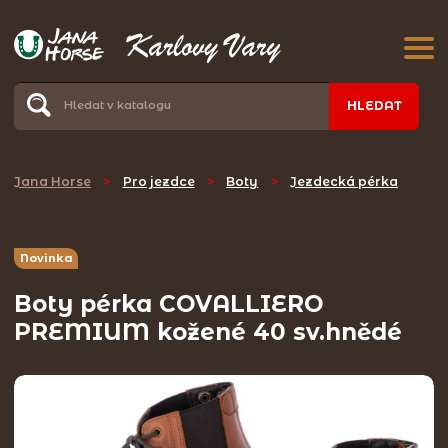
HLEDAT
Jana Horse
>
Pro jezdce
>
Boty
>
Jezdecká pérka
Novinka
Boty pérka COVALLIERO
PREMIUM kožené 40 sv.hnědé