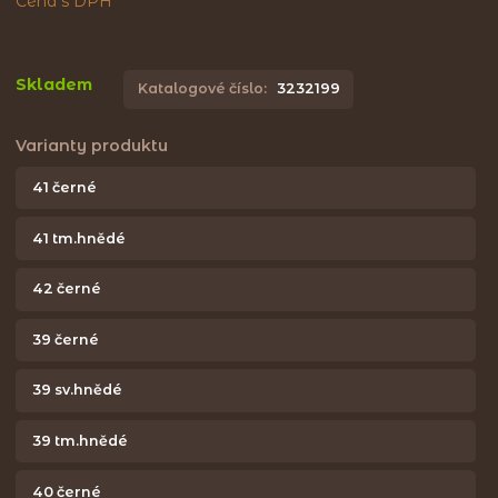
Cena s DPH
Skladem
Katalogové číslo:
3232199
Varianty produktu
41 černé
41 tm.hnědé
42 černé
39 černé
39 sv.hnědé
39 tm.hnědé
40 černé