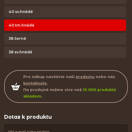
40 sv.hnědé
40 tm.hnědé
38 černé
38 sv.hnědé
Pro nákup navštivte naší
prodejnu
nebo nás
kontaktujte
.
Na prodejně máme více než
10 000 produktů
skladem
.
Dotaz k produktu