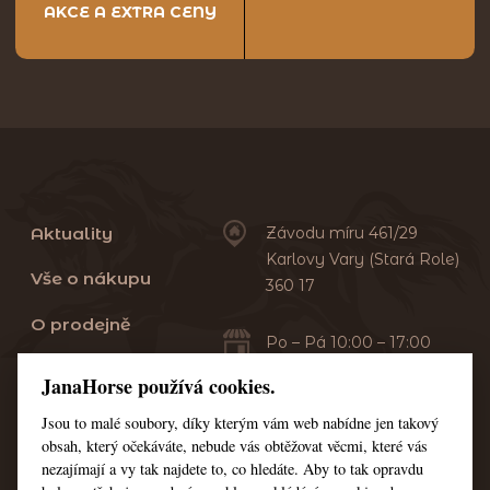
AKCE A EXTRA CENY
Aktuality
Závodu míru 461/29
Karlovy Vary (Stará Role)
Vše o nákupu
360 17
O prodejně
Po – Pá 10:00 – 17:00
Sobota 10:00 – 13:00
Praní dek
JanaHorse používá cookies.
Servis
Jsou to malé soubory, díky kterým vám web nabídne jen takový
+420 353 549 410
obsah, který očekáváte, nebude vás obtěžovat věcmi, které vás
+420 608 444 378
Kontakt
nezajímají a vy tak najdete to, co hledáte. Aby to tak opravdu