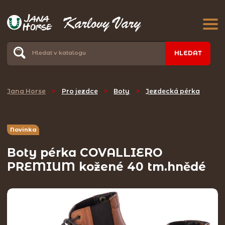
HLEDAT
Jana Horse
>
Pro jezdce
>
Boty
>
Jezdecká pérka
Novinka
Boty pérka COVALLIERO
PREMIUM kožené 40 tm.hnědé