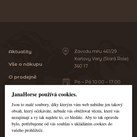
Aktuality
Závodu míru 461/29
Karlovy Vary (Stará Role)
Vše o nákupu
360 17
O prodejně
Po – Pá 10:00 – 17:00
Sobota 10:00 – 13:00
Praní dek
JanaHorse používá cookies.
Servis
Jsou to malé soubory, díky kterým vám web nabídne jen takový
+420 353 549 410
obsah, který očekáváte, nebude vás obtěžovat věcmi, které vás
+420 608 444 378
Kontakt
nezajímají a vy tak najdete to, co hledáte. Aby to tak opravdu
bylo, potřebujeme od vás souhlas s ukládáním cookies do
Nastavení cookies
vašeho prohlížeče.