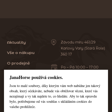
Aktuality
Závodu míru 461/29
Karlovy Vary (Stará Role)
Vše o nákupu
360 17
O prodejně
Po – Pá 10:00 – 17:00
Sobota 10:00 – 13:00
Praní dek
JanaHorse používá cookies.
Servis
Jsou to malé soubory, díky kterým vám web nabídne jen takový
+420 353 549 410
obsah, který očekáváte, nebude vás obtěžovat věcmi, které vás
+420 608 444 378
Kontakt
nezajímají a vy tak najdete to, co hledáte. Aby to tak opravdu
bylo, potřebujeme od vás souhlas s ukládáním cookies do
Nastavení cookies
vašeho prohlížeče.