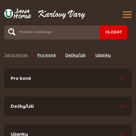
HLEDAT
Jana Horse
>
Pro koně
>
Dečky/Uši
>
Ušanky
Pro koně
Dečky/Uši
Ušanky