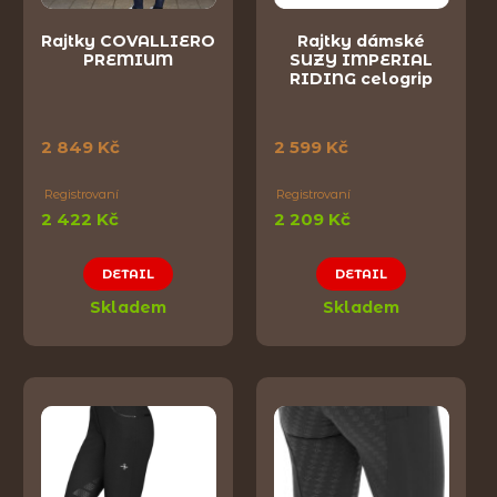
Rajtky COVALLIERO
Rajtky dámské
PREMIUM
SUZY IMPERIAL
RIDING celogrip
2 849 Kč
2 599 Kč
Registrovaní
Registrovaní
2 422 Kč
2 209 Kč
DETAIL
DETAIL
Skladem
Skladem