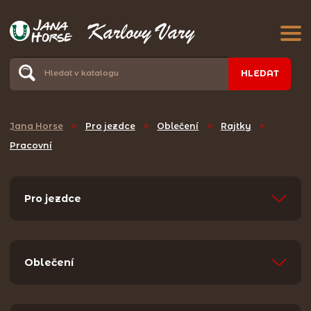
HLEDAT
Jana Horse
>
Pro jezdce
>
Oblečení
>
Rajtky
>
Pracovní
Pro jezdce
Oblečení