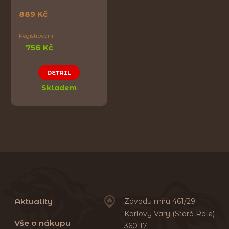
889 Kč
Registrovaní
756 Kč
DETAIL
Skladem
Aktuality
Závodu míru 461/29
Karlovy Vary (Stará Role)
Vše o nákupu
360 17