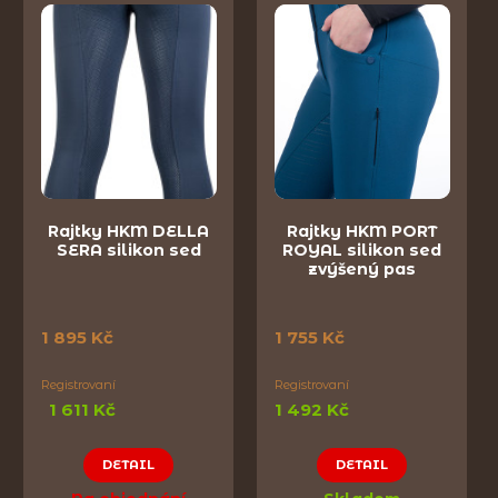
Rajtky HKM DELLA
Rajtky HKM PORT
SERA silikon sed
ROYAL silikon sed
zvýšený pas
1 895 Kč
1 755 Kč
Registrovaní
Registrovaní
1 611 Kč
1 492 Kč
DETAIL
DETAIL