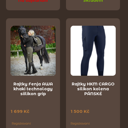
Na objednání
Skladem
Rajtky Fenja AWA
Rajtky HKM CARGO
khaki technology
silikon kolena
siilikon grip
PÁNSKÉ
1 699 Kč
1 500 Kč
Registrovaní
Registrovaní