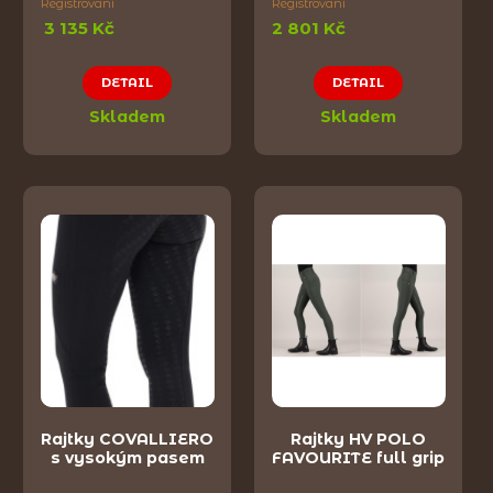
Registrovaní
Registrovaní
3 135 Kč
2 801 Kč
DETAIL
DETAIL
Skladem
Skladem
Rajtky COVALLIERO
Rajtky HV POLO
s vysokým pasem
FAVOURITE full grip