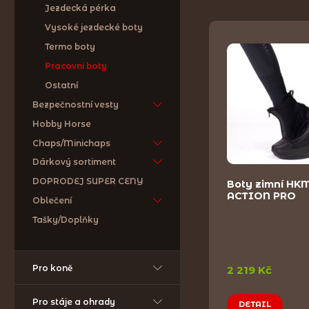
Jezdecká pérka
Vysoké jezdecké boty
Termo boty
Pracovní boty
Ostatní
Bezpečnostní vesty
Hobby Horse
Chaps/Minichaps
Dárkový sortiment
DOPRODEJ SUPER CENY
Boty zimní HK
ACTION PRO
Oblečení
Tašky/Doplňky
Pro koně
2 219 Kč
Pro stáje a ohrady
DETAIL