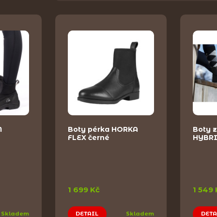
M
Boty pérka HORKA
Boty 
FLEX černé
HYBRI
1 699 Kč
1 549 
Skladem
DETAIL
Skladem
DETA