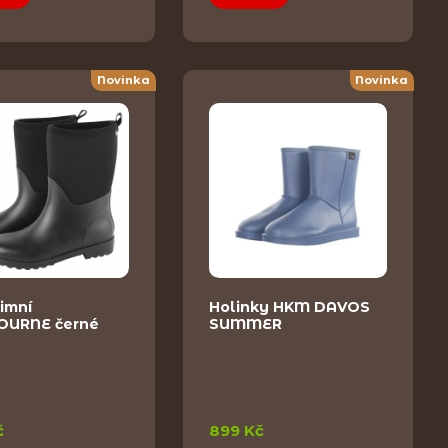
Novinka
Novinka
imní
Holinky HKM DAVOS
URNE černé
SUMMER
č
899 Kč