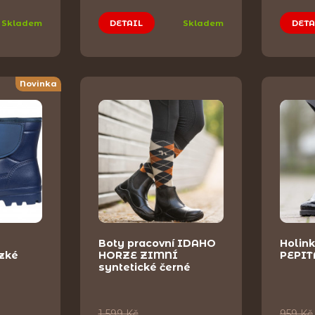
Skladem
DETAIL
Skladem
DETA
Novinka
Boty pracovní IDAHO
Holin
zké
HORZE ZIMNÍ
PEPIT
syntetické černé
1 599 Kč
959 Kč