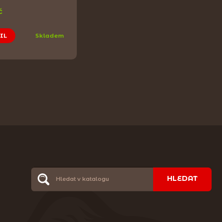
č
IL
Skladem
HLEDAT