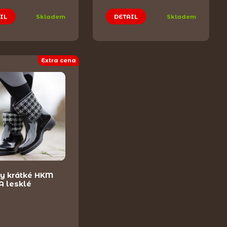
IL
Skladem
DETAIL
Skladem
Extra cena
ky krátké HKM
A lesklé