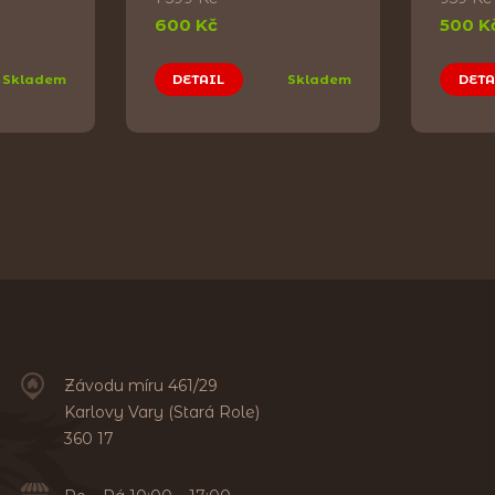
600 Kč
500 K
Skladem
DETAIL
Skladem
DETA
Závodu míru 461/29
Karlovy Vary (Stará Role)
360 17