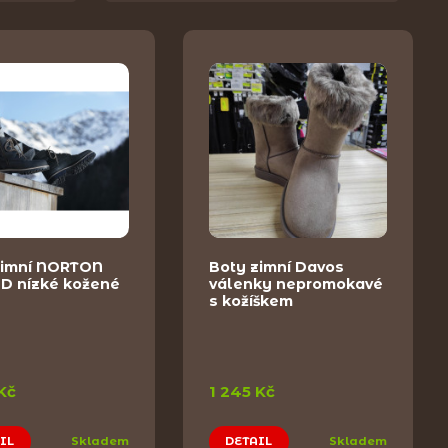
zimní NORTON
Boty zimní Davos
D nízké kožené
válenky nepromokavé
s kožíškem
Kč
1 245 Kč
IL
Skladem
DETAIL
Skladem