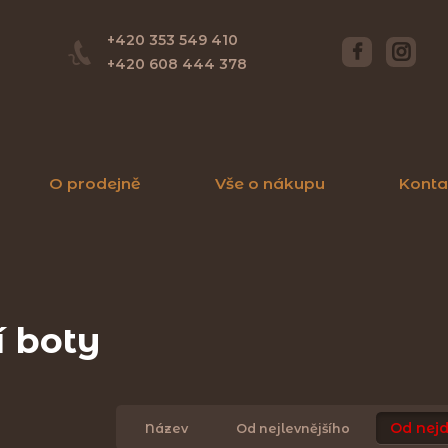
+420 353 549 410
+420 608 444 378
O prodejně
Vše o nákupu
Konta
í boty
Od nejd
Název
Od nejlevnějšího