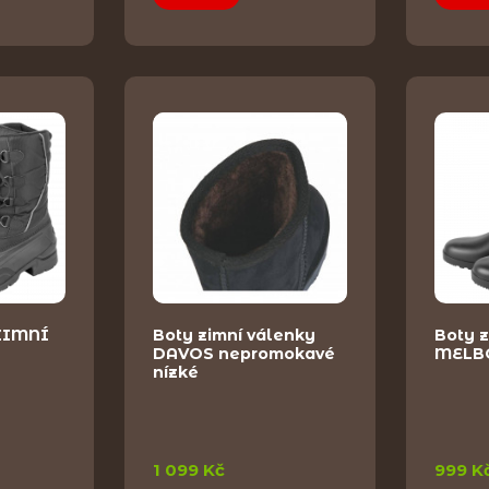
ZIMNÍ
Boty zimní válenky
Boty z
DAVOS nepromokavé
MELBO
nízké
1 099 Kč
999 K