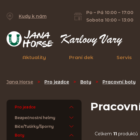
Po – Pá 10:00 – 17:00
Kudy k nám
Sobota 10:00 – 13:00
Aktuality
Praní dek
Servis
Jana Horse
>
Pro jezdce
>
Boty
>
Pracovní boty
Pracovn
Pro jezdce
Bezpečnostní helmy
Biče/Tušírky/Šporny
Celkem
11
produktů
Boty