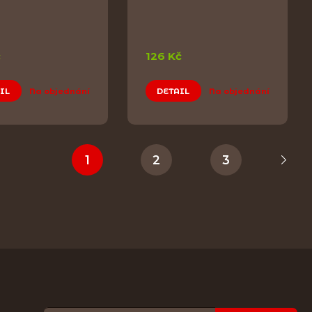
č
126 Kč
IL
Na objednání
DETAIL
Na objednání
1
2
3