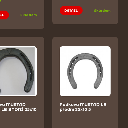
č
DETAIL
Skladem
IL
Skladem
va MUSTAD
Podkova MUSTAD LB
 LB ZADNÍ 25x10
přední 25x10 5