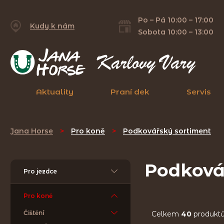
Po – Pá 10:00 – 17:00
Kudy k nám
Sobota 10:00 – 13:00
Aktuality
Praní dek
Servis
Jana Horse
>
Pro koně
>
Podkovářský sortiment
Podková
Pro jezdce
Pro koně
Čištění
Celkem
40
produkt