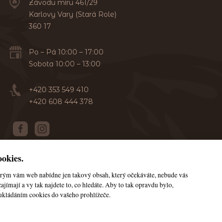
Závodu míru 461/29
Karlovy Vary (Stará Role)
360 17
Po – Pá 10:00 – 17:00
Sobota 10:00 – 13:00
+420 353 549 410
+420 608 444 378
okies.
terým vám web nabídne jen takový obsah, který očekáváte, nebude vás
© Všechna práva vyhrazena JanaHorse
ajímají a vy tak najdete to, co hledáte. Aby to tak opravdu bylo,
ukládáním cookies do vašeho prohlížeče.