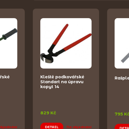
řské
Kleště podkovářské
Rašpl
Standart na úpravu
kopyt 14
829 Kč
795 K
objednání
DETAIL
Na objednání
DETA