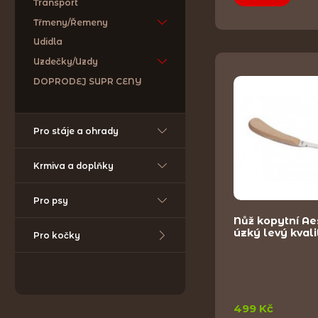
Transport
Třmeny/Řemeny
Udidla
Uzdečky/Uzdy
DOPRODEJ SUPR CENY
Pro stáje a ohrady
Krmiva a doplňky
Pro psy
Nůž kopytní A
úzký levý kvali
Pro kočky
499 Kč