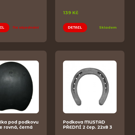
139 Kč
IL
Na objednání
DETAIL
Skladem
žka pod podkovu
Podkova MUSTAD
 rovná, černá
PŘEDNÍ 2 čep. 22x8 3