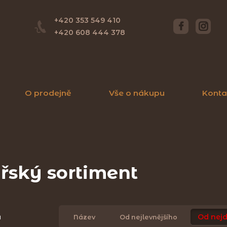
+420 353 549 410
+420 608 444 378
O prodejně
Vše o nákupu
Konta
řský sortiment
ů
Od nejd
Název
Od nejlevnějšího