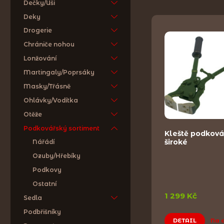
Dečky/Uši
Deky
Drogerie
Chrániče nohou
Lonžování
Martingaly/Poprsáky
Masky/Třásně
Ohlávky/Vodítka
Otěže
Podkovářský sortiment
Kleště podková
široké
Nářádí
Ozuby/Hřebíky
Podkovy
Ostatní
1 299 Kč
Sedla
Podbřišníky
DETAIL
Na 