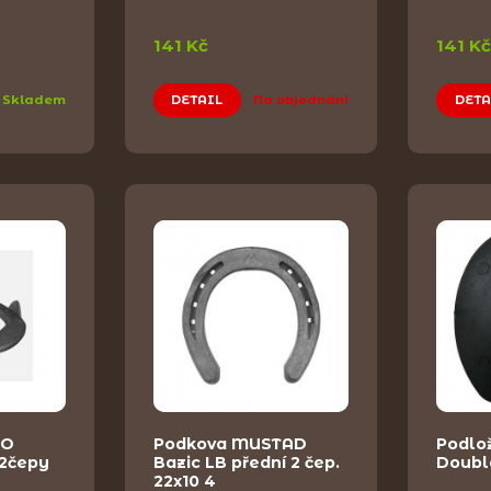
141 Kč
141 Kč
Skladem
DETAIL
Na objednání
DETA
RO
Podkova MUSTAD
Podlo
 2čepy
Bazic LB přední 2 čep.
Double
22x10 4