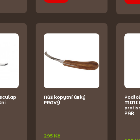
esculap
Nůž kopytní úzký
Podlo
tní
PRAVÝ
MINI
protis
PÁR
295 Kč