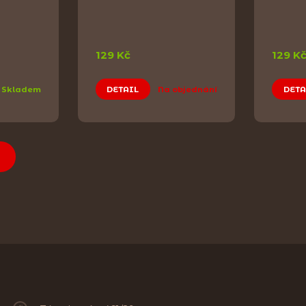
129 Kč
129 K
Skladem
DETAIL
Na objednání
DETA