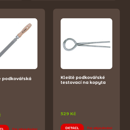
Kleště podkovářské
e podkovářská
testovací na kopyta
529 Kč
č
DETAIL
Na objednání
IL
Na objednání