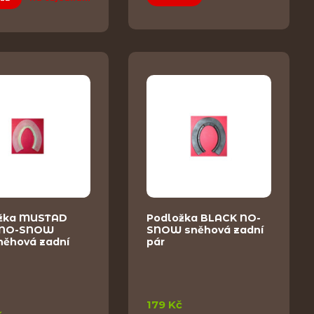
žka MUSTAD
Podložka BLACK NO-
 NO-SNOW
SNOW sněhová zadní
něhová zadní
pár
179 Kč