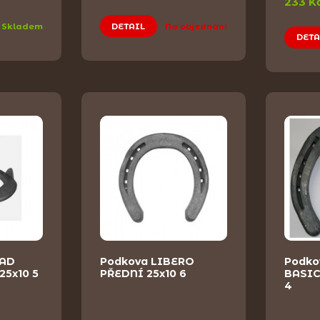
233 K
Skladem
DETAIL
Na objednání
DETA
TAD
Podkova LIBERO
Podko
25x10 5
PŘEDNÍ 25x10 6
BASIC
4