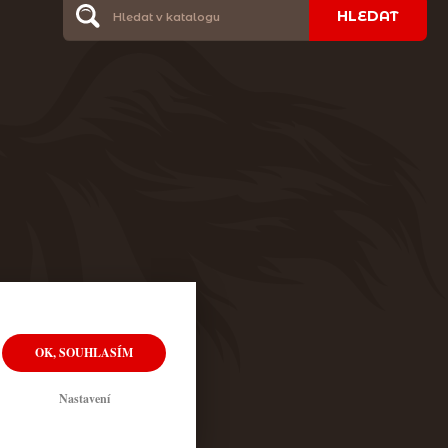
HLEDAT
OK, SOUHLASÍM
Nastavení