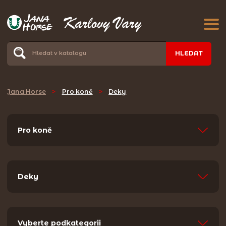
HLEDAT
Jana Horse
>
Pro koně
>
Deky
Pro koně
Deky
Vyberte podkategorii