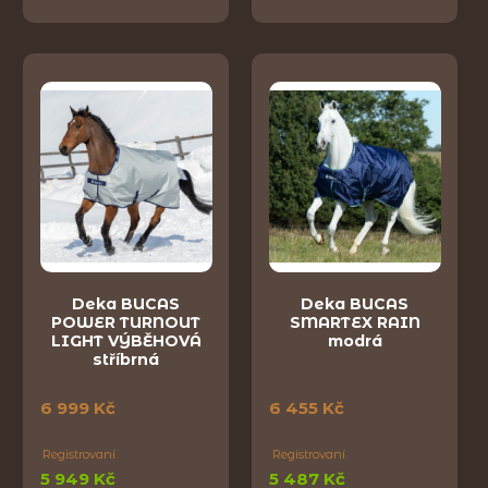
Deka BUCAS
Deka BUCAS
POWER TURNOUT
SMARTEX RAIN
LIGHT VÝBĚHOVÁ
modrá
stříbrná
6 999 Kč
6 455 Kč
Registrovaní
Registrovaní
5 949 Kč
5 487 Kč