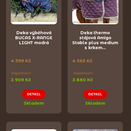
Deka výběhová
Deka thermo
BUCAS X-RANGE
stájová Amigo
LIGHT modrá
Stable plus medium
s krkem…
4 599 Kč
4 565 Kč
Registrovaní
Registrovaní
3 909 Kč
3 880 Kč
DETAIL
DETAIL
Skladem
Skladem