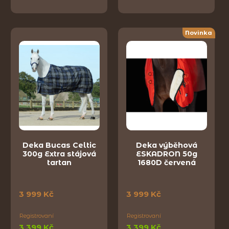
Novinka
Deka Bucas Celtic
Deka výběhová
300g Extra stájová
ESKADRON 50g
tartan
1680D červená
3 999 Kč
3 999 Kč
Registrovaní
Registrovaní
3 399 Kč
3 399 Kč