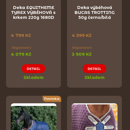
Deka EQUITHEME
Deka výběhová
TYREX VÝBĚHOVÁ s
BUCAS TROTTING
krkem 220g 1680D
50g černo/bílá
4 799 Kč
4 599 Kč
Registrovaní
Registrovaní
4 079 Kč
3 909 Kč
DETAIL
DETAIL
Skladem
Skladem
Novinka