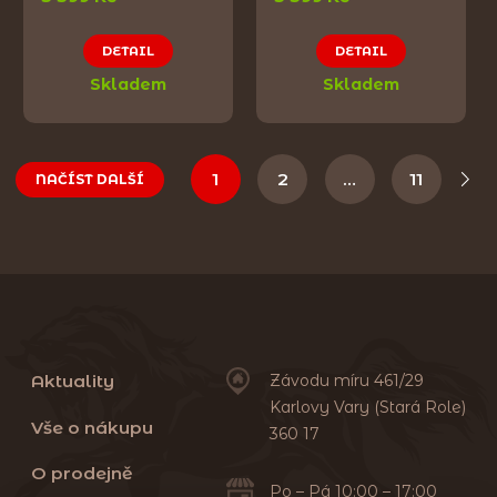
DETAIL
DETAIL
Skladem
Skladem
1
2
…
11
NAČÍST DALŠÍ
Aktuality
Závodu míru 461/29
Karlovy Vary (Stará Role)
Vše o nákupu
360 17
O prodejně
Po – Pá 10:00 – 17:00