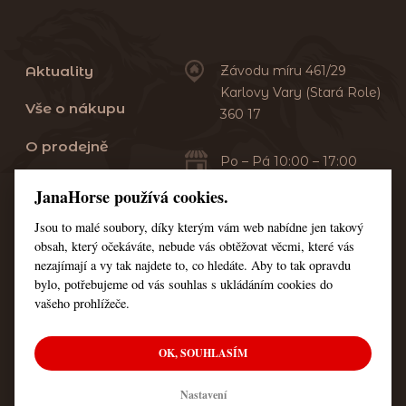
Aktuality
Závodu míru 461/29
Karlovy Vary (Stará Role)
Vše o nákupu
360 17
O prodejně
Po – Pá 10:00 – 17:00
Sobota 10:00 – 13:00
Praní dek
JanaHorse používá cookies.
Servis
Jsou to malé soubory, díky kterým vám web nabídne jen takový
+420 353 549 410
obsah, který očekáváte, nebude vás obtěžovat věcmi, které vás
+420 608 444 378
Kontakt
nezajímají a vy tak najdete to, co hledáte. Aby to tak opravdu
bylo, potřebujeme od vás souhlas s ukládáním cookies do
Nastavení cookies
vašeho prohlížeče.
OK, SOUHLASÍM
© Všechna práva vyhrazena JanaHorse
Nastavení