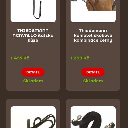
THIEDEMANN
Thiedemann
ACAVALLO italská
komplet skoková
kůže
kombinace černý
1 455 Kč
1 299 Kč
DETAIL
DETAIL
Skladem
Skladem