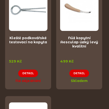
Kleště podkovářské
Nůž kopytní
testovací na kopyta
Aesculap úzký levý
kvalitní
529 Kč
499 Kč
DETAIL
DETAIL
Na objednání
Skladem