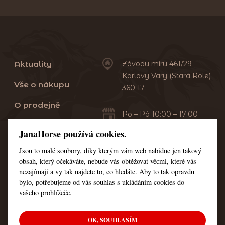
Aktuality
Závodu míru 461/29
Karlovy Vary (Stará Role)
Vše o nákupu
360 17
O prodejně
Po – Pá 10:00 – 17:00
Sobota 10:00 – 13:00
Praní dek
JanaHorse používá cookies.
Servis
Jsou to malé soubory, díky kterým vám web nabídne jen takový
+420 353 549 410
obsah, který očekáváte, nebude vás obtěžovat věcmi, které vás
+420 608 444 378
Kontakt
nezajímají a vy tak najdete to, co hledáte. Aby to tak opravdu
bylo, potřebujeme od vás souhlas s ukládáním cookies do
Nastavení cookies
vašeho prohlížeče.
OK, SOUHLASÍM
© Všechna práva vyhrazena JanaHorse