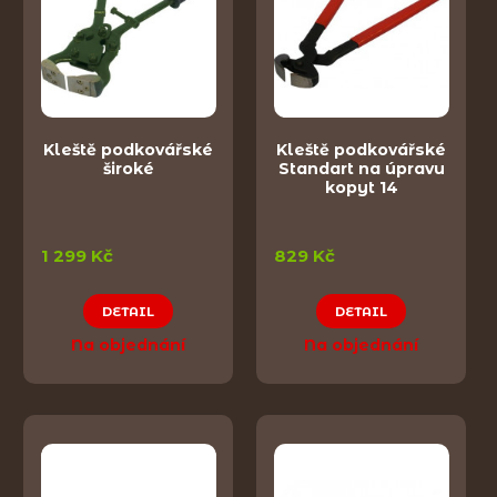
Kleště podkovářské
Kleště podkovářské
široké
Standart na úpravu
kopyt 14
1 299 Kč
829 Kč
DETAIL
DETAIL
Na objednání
Na objednání