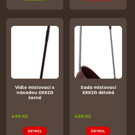
Vidle mistovací s
Sada mistovací
násadou EKKIA
EKKIA dětská
černé
499 Kč
459 Kč
DETAIL
DETAIL