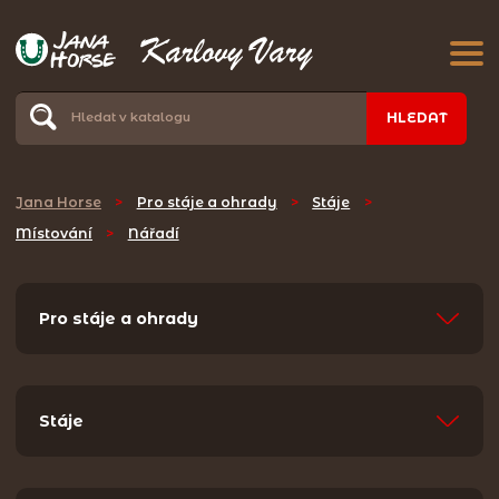
HLEDAT
Jana Horse
>
Pro stáje a ohrady
>
Stáje
>
Místování
>
Nářadí
Pro stáje a ohrady
Stáje