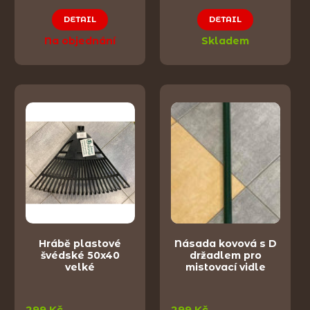
DETAIL
DETAIL
Na objednání
Skladem
Hrábě plastové
Násada kovová s D
švédské 50x40
držadlem pro
velké
mistovací vidle
299 Kč
299 Kč