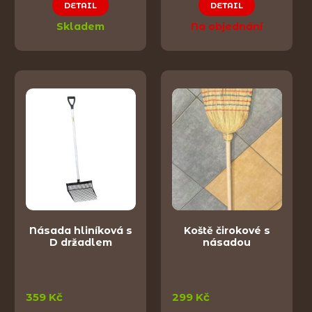
DETAIL
DETAIL
Skladem
Na objednání
Násada hliníková s
Koště čirokové s
D držadlem
násadou
359 Kč
299 Kč