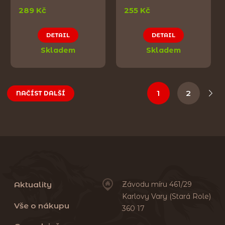
289 Kč
255 Kč
DETAIL
DETAIL
Skladem
Skladem
1
2
NAČÍST DALŠÍ
Aktuality
Závodu míru 461/29
Karlovy Vary (Stará Role)
Vše o nákupu
360 17