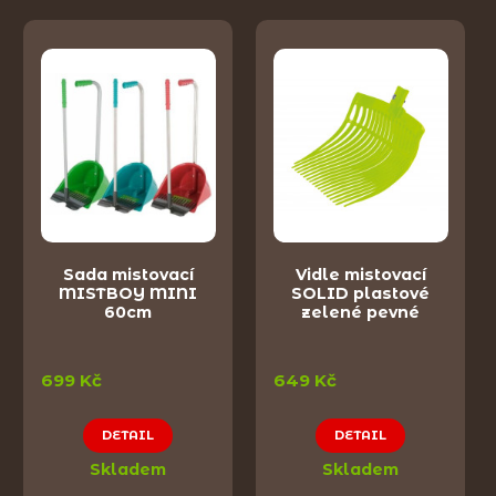
Sada mistovací
Vidle mistovací
MISTBOY MINI
SOLID plastové
60cm
zelené pevné
699 Kč
649 Kč
DETAIL
DETAIL
Skladem
Skladem