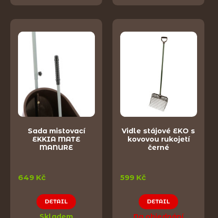
Sada mistovací
Vidle stájové EKO s
EKKIA MATE
kovovou rukojetí
MANURE
černé
649 Kč
599 Kč
DETAIL
DETAIL
Skladem
Na objednání