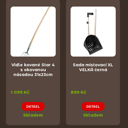
Vidle kované Star 4
Sada místovací XL
s okovanou
VELKÁ černá
násadou 31x23cm
1 099 Kč
899 Kč
DETAIL
DETAIL
Skladem
Skladem