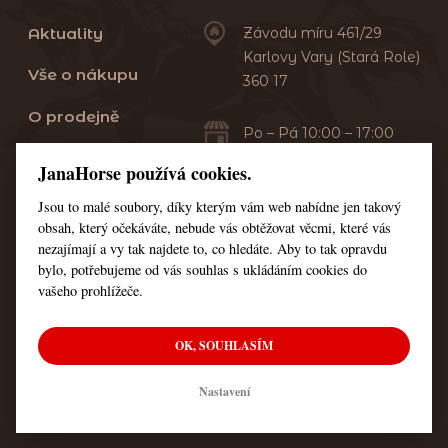
Aktuality
Závodu míru 461/29
Karlovy Vary (Stará Role)
Vše o nákupu
360 17
O prodejně
Po – Pá 10:00 – 17:00
Sobota 10:00 – 13:00
Praní dek
JanaHorse používá cookies.
Servis
Jsou to malé soubory, díky kterým vám web nabídne jen takový
+420 353 549 410
obsah, který očekáváte, nebude vás obtěžovat věcmi, které vás
+420 608 444 378
Kontakt
nezajímají a vy tak najdete to, co hledáte. Aby to tak opravdu
bylo, potřebujeme od vás souhlas s ukládáním cookies do
Nastavení cookies
vašeho prohlížeče.
OK, SOUHLASÍM
© Všechna práva vyhrazena JanaHorse
Nastavení