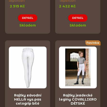
Registrovaní
Registrovaní
2 515 Kč
2 422 Kč
DETAIL
DETAIL
Skladem
Skladem
Novinka
Rajtky závodní
Rajtky jezdecké
HELLA vys.pas
legíny COVALLIERO
celogrip bílé
DĚTSKÉ