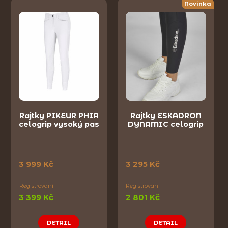
Novinka
Rajtky PIKEUR PHIA
Rajtky ESKADRON
celogrip vysoký pas
DYNAMIC celogrip
3 999 Kč
3 295 Kč
Registrovaní
Registrovaní
3 399 Kč
2 801 Kč
DETAIL
DETAIL