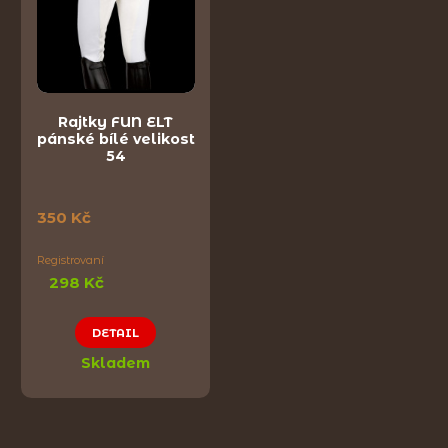
Rajtky FUN ELT
pánské bílé velikost
54
350 Kč
Registrovaní
298 Kč
DETAIL
Skladem