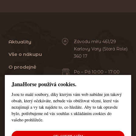
Aktuality
Závodu míru 461/29
Karlovy Vary (Stará Role)
Vše o nákupu
360 17
O prodejně
Po – Pá 10:00 – 17:00
Sobota 10:00 – 13:00
Praní dek
JanaHorse používá cookies.
Servis
Jsou to malé soubory, díky kterým vám web nabídne jen takový
+420 353 549 410
obsah, který očekáváte, nebude vás obtěžovat věcmi, které vás
+420 608 444 378
Kontakt
nezajímají a vy tak najdete to, co hledáte. Aby to tak opravdu
bylo, potřebujeme od vás souhlas s ukládáním cookies do
Nastavení cookies
vašeho prohlížeče.