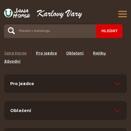
HLEDAT
Jana Horse
>
Pro jezdce
>
Oblečení
>
Rajtky
>
Závodní
Pro jezdce
Oblečení