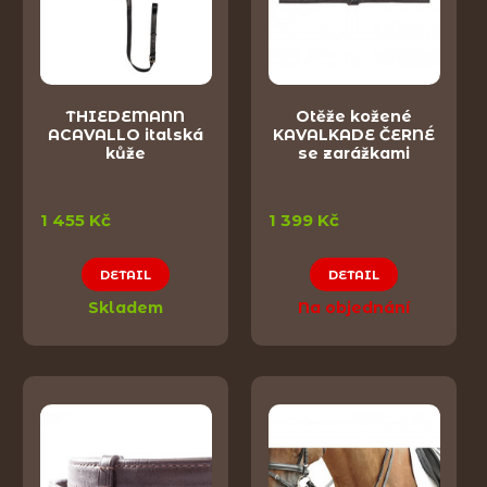
THIEDEMANN
Otěže kožené
ACAVALLO italská
KAVALKADE ČERNÉ
kůže
se zarážkami
1 455 Kč
1 399 Kč
DETAIL
DETAIL
Skladem
Na objednání