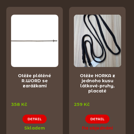
Otěže plátěné
Otěže HORKA z
R.WORD se
jednoho kusu
zarážkami
látkové-pruhy,
placaté
358 Kč
259 Kč
DETAIL
DETAIL
Skladem
Na objednání