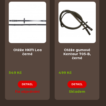
Otěže HKM Lea
Otěže gumové
černé
Kentaur 705-B,
černé
549 Kč
499 Kč
DETAIL
DETAIL
Na objednání
Skladem