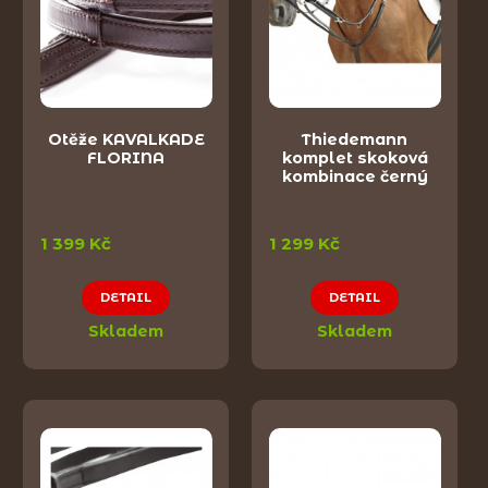
Otěže KAVALKADE
Thiedemann
FLORINA
komplet skoková
kombinace černý
1 399 Kč
1 299 Kč
DETAIL
DETAIL
Skladem
Skladem