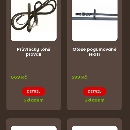
Průvlečky lonž
Otěže pogumované
provaz
HKM
669 Kč
599 Kč
DETAIL
DETAIL
Skladem
Skladem