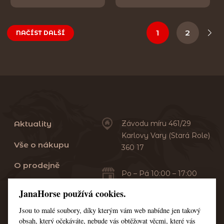
1
2
NAČÍST DALŠÍ
Aktuality
Závodu míru 461/29
Karlovy Vary (Stará Role)
Vše o nákupu
360 17
O prodejně
Po – Pá 10:00 – 17:00
Sobota 10:00 – 13:00
Praní dek
JanaHorse používá cookies.
Servis
Jsou to malé soubory, díky kterým vám web nabídne jen takový
+420 353 549 410
obsah, který očekáváte, nebude vás obtěžovat věcmi, které vás
+420 608 444 378