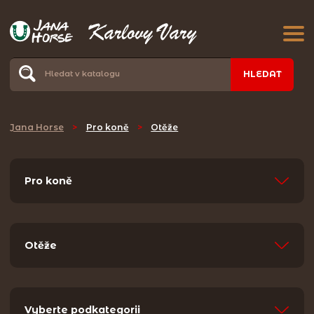
HLEDAT
Jana Horse
>
Pro koně
>
Otěže
Pro koně
Otěže
Vyberte podkategorii