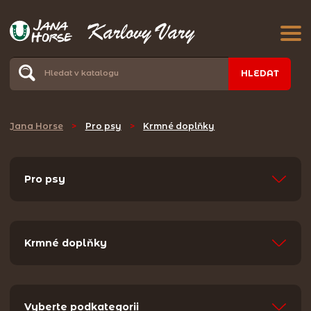
HLEDAT
Jana Horse
>
Pro psy
>
Krmné doplňky
Pro psy
Krmné doplňky
Vyberte podkategorii