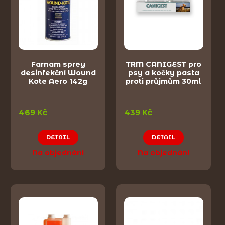
Farnam sprey
TRM CANIGEST pro
desinfekční Wound
psy a kočky pasta
Kote Aero 142g
proti průjmům 30ml
469 Kč
439 Kč
DETAIL
DETAIL
Na objednání
Na objednání