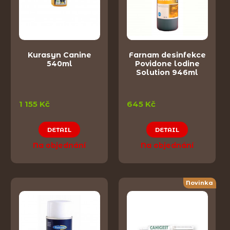
Kurasyn Canine
Farnam desinfekce
540ml
Povidone lodine
Solution 946ml
1 155 Kč
645 Kč
DETAIL
DETAIL
Na objednání
Na objednání
Novinka