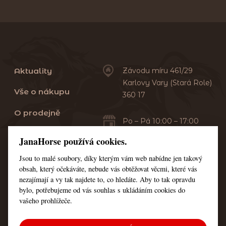
Aktuality
Závodu míru 461/29
Karlovy Vary (Stará Role)
Vše o nákupu
360 17
O prodejně
Po – Pá 10:00 – 17:00
Sobota 10:00 – 13:00
Praní dek
JanaHorse používá cookies.
Servis
Jsou to malé soubory, díky kterým vám web nabídne jen takový
+420 353 549 410
obsah, který očekáváte, nebude vás obtěžovat věcmi, které vás
+420 608 444 378
Kontakt
nezajímají a vy tak najdete to, co hledáte. Aby to tak opravdu
bylo, potřebujeme od vás souhlas s ukládáním cookies do
Nastavení cookies
vašeho prohlížeče.