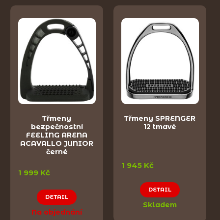
Třmeny
Třmeny SPRENGER
bezpečnostní
12 tmavé
FEELING ARENA
ACAVALLO JUNIOR
černé
1 945 Kč
1 999 Kč
DETAIL
DETAIL
Skladem
Na objednání