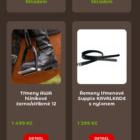
Skladem
Skladem
Třmeny AWA
Řemeny třmenové
hliníkové
Supple KAVALKADE
černo/stříbrné 12
s nylonem
1 499 Kč
1 399 Kč
DETAIL
DETAIL