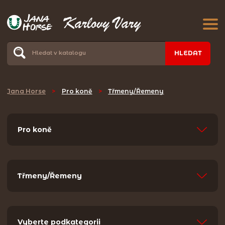
HLEDAT
Jana Horse
>
Pro koně
>
Třmeny/Řemeny
Pro koně
Třmeny/Řemeny
Vyberte podkategorii