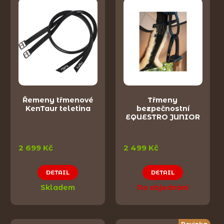
Řemeny třmenové
Třmeny
KenTaur teletina
bezpečnostní
EQUESTRO JUNIOR
2 699 Kč
2 499 Kč
DETAIL
DETAIL
Skladem
Na objednání