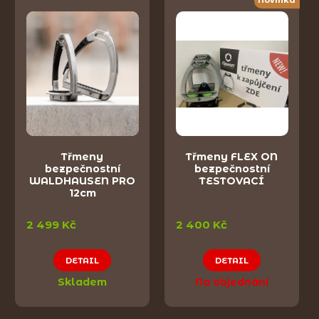
Novinka
Třmeny
Třmeny FLEX ON
bezpečnostní
bezpečnostní
WALDHAUSEN PRO
TESTOVACÍ
12cm
2 499 Kč
2 400 Kč
DETAIL
DETAIL
Skladem
Na objednání