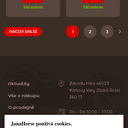
Skladem
Skladem
1
2
3
NAČÍST DALŠÍ
Aktuality
Závodu míru 461/29
Karlovy Vary (Stará Role)
Vše o nákupu
360 17
O prodejně
Po – Pá 10:00 – 17:00
Sobota 10:00 – 13:00
Praní dek
JanaHorse používá cookies.