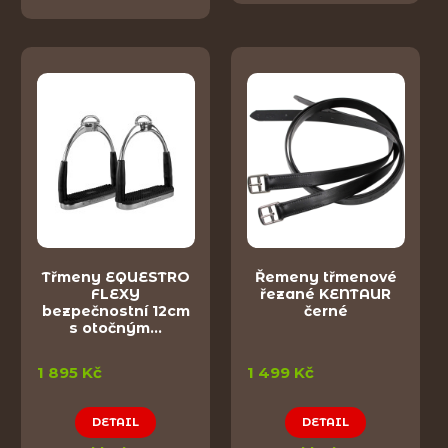
Třmeny EQUESTRO
Řemeny třmenové
FLEXY
řezané KENTAUR
bezpečnostní 12cm
černé
s otočným…
1 895 Kč
1 499 Kč
DETAIL
DETAIL