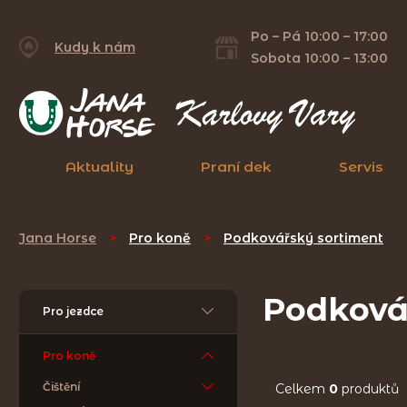
Po – Pá 10:00 – 17:00
Kudy k nám
Sobota 10:00 – 13:00
Aktuality
Praní dek
Servis
Jana Horse
>
Pro koně
>
Podkovářský sortiment
Podková
Pro jezdce
Pro koně
Čištění
Celkem
0
produktů