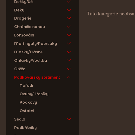
Dečky/Uši
Deky
Tato kategorie neobsa
Drogerie
Chrániče nohou
Lonžování
Martingaly/Poprsáky
Masky/Třásně
Ohlávky/Vodítka
Otěže
Podkovářský sortiment
Nářádí
Ozuby/Hřebíky
Podkovy
Ostatní
Sedla
Podbřišníky