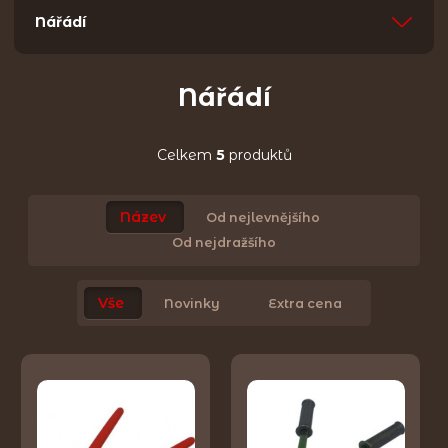
Nářádí
Nářádí
Celkem
5
produktů
Název
Od nejlevnějšího
Od nejdražšího
Vše
Novinky
Extra cena