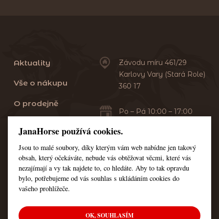
Aktuality
Závodu míru 461/29
Karlovy Vary (Stará Role)
Vše o nákupu
360 17
O prodejně
Po – Pá 10:00 – 17:00
Sobota 10:00 – 13:00
Praní dek
JanaHorse používá cookies.
Servis
Jsou to malé soubory, díky kterým vám web nabídne jen takový
+420 353 549 410
obsah, který očekáváte, nebude vás obtěžovat věcmi, které vás
+420 608 444 378
Kontakt
nezajímají a vy tak najdete to, co hledáte. Aby to tak opravdu
bylo, potřebujeme od vás souhlas s ukládáním cookies do
Nastavení cookies
vašeho prohlížeče.
OK, SOUHLASÍM
© Všechna práva vyhrazena JanaHorse