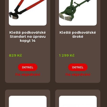
Kleště podkovářské
Kleště podkovářské
Standart na úpravu
široké
kopyt 14
829 Kč
1 299 Kč
DETAIL
DETAIL
Na objednání
Na objednání