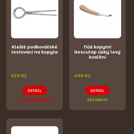
Kleště podkovářské
Nůž kopytní
testovací na kopyta
Aesculap úzký levý
kvalitní
529 Kč
499 Kč
DETAIL
DETAIL
Na objednání
Skladem