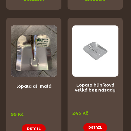
Lopata hliníková
lopata al. malá
velká bez násady
245 Kč
99 Kč
DETAIL
DETAIL