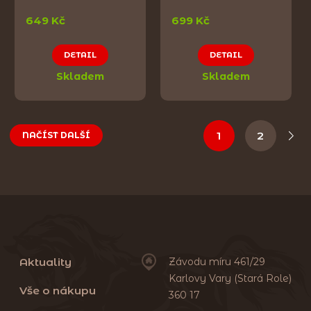
649 Kč
699 Kč
DETAIL
DETAIL
Skladem
Skladem
1
2
NAČÍST DALŠÍ
Aktuality
Závodu míru 461/29
Karlovy Vary (Stará Role)
Vše o nákupu
360 17