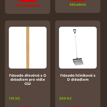
Skladem
Na objednání
Násada dřevěná s D
Násada hliníková s
držadlem pro vidle
D držadlem
GW
115 Kč
359 Kč