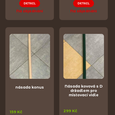
DETAIL
DETAIL
Na objednání
Na objednání
Násada kovová s D
násada konus
držadlem pro
mistovací vidle
299 Kč
159 Kč