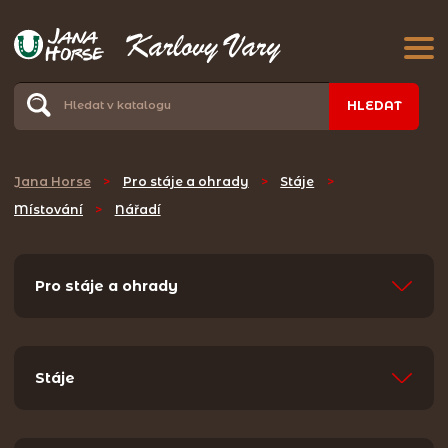
HLEDAT
Jana Horse
>
Pro stáje a ohrady
>
Stáje
>
Místování
>
Nářadí
Pro stáje a ohrady
Stáje