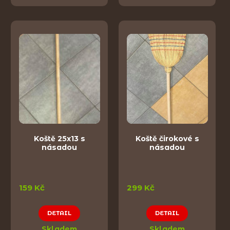
Koště 25x13 s
Koště čirokové s
násadou
násadou
159 Kč
299 Kč
DETAIL
DETAIL
Skladem
Skladem