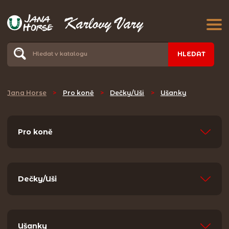
HLEDAT
Jana Horse
>
Pro koně
>
Dečky/Uši
>
Ušanky
Pro koně
Dečky/Uši
Ušanky