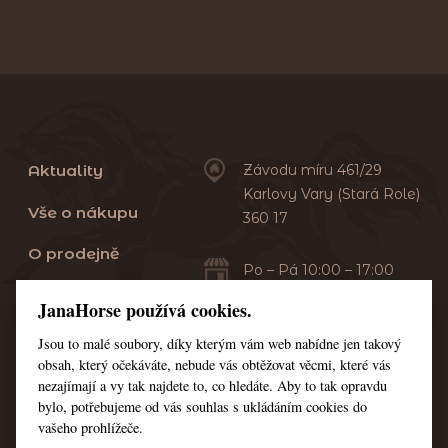
Aktuality
Závodu míru 461/29
Karlovy Vary (Stará Role)
Vše o nákupu
360 17
O prodejně
Po – Pá 10:00 – 17:00
Sobota 10:00 – 13:00
Praní dek
JanaHorse používá cookies.
Servis
Jsou to malé soubory, díky kterým vám web nabídne jen takový
+420 353 549 410
obsah, který očekáváte, nebude vás obtěžovat věcmi, které vás
+420 608 444 378
Kontakt
nezajímají a vy tak najdete to, co hledáte. Aby to tak opravdu
bylo, potřebujeme od vás souhlas s ukládáním cookies do
Nastavení cookies
vašeho prohlížeče.