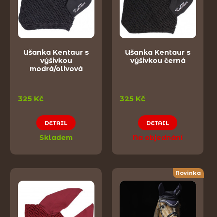
Ušanka Kentaur s
Ušanka Kentaur s
výšivkou
výšivkou černá
modrá/olivová
325 Kč
325 Kč
DETAIL
DETAIL
Skladem
Na objednání
Novinka