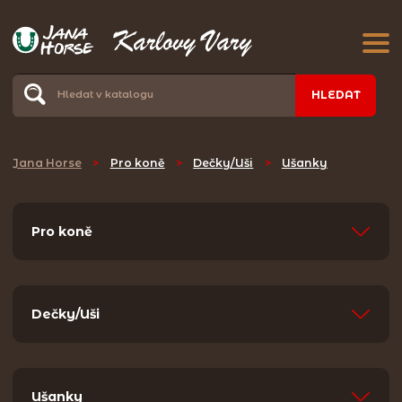
HLEDAT
Jana Horse
>
Pro koně
>
Dečky/Uši
>
Ušanky
Pro koně
Dečky/Uši
Ušanky