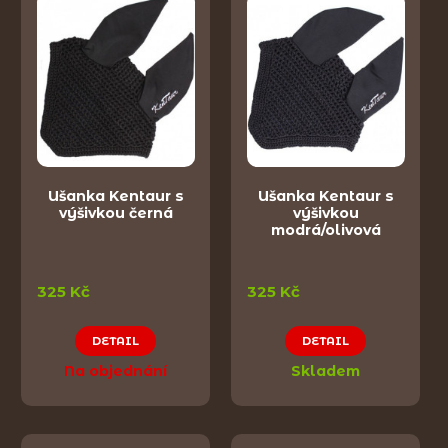
Ušanka Kentaur s
Ušanka Kentaur s
výšivkou černá
výšivkou
modrá/olivová
325 Kč
325 Kč
DETAIL
DETAIL
Na objednání
Skladem