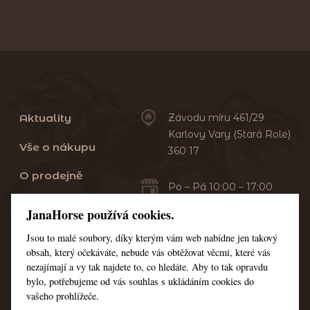
Aktuality
Závodu míru 461/29
Karlovy Vary (Stará Role)
Vše o nákupu
360 17
O prodejně
Po – Pá 10:00 – 17:00
Sobota 10:00 – 13:00
Praní dek
JanaHorse používá cookies.
Servis
Jsou to malé soubory, díky kterým vám web nabídne jen takový
+420 353 549 410
obsah, který očekáváte, nebude vás obtěžovat věcmi, které vás
+420 608 444 378
Kontakt
nezajímají a vy tak najdete to, co hledáte. Aby to tak opravdu
bylo, potřebujeme od vás souhlas s ukládáním cookies do
Nastavení cookies
vašeho prohlížeče.