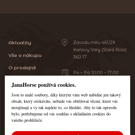
Aktuality
Závodu míru 461/29
Karlovy Vary (Stará Role)
Vše o nákupu
360 17
O prodejně
Po – Pá 10:00 – 17:00
Sobota 10:00 – 13:00
Praní dek
JanaHorse používá cookies.
Servis
Jsou to malé soubory, díky kterým vám web nabídne jen takový
+420 353 549 410
obsah, který očekáváte, nebude vás obtěžovat věcmi, které vás
+420 608 444 378
Kontakt
nezajímají a vy tak najdete to, co hledáte. Aby to tak opravdu
bylo, potřebujeme od vás souhlas s ukládáním cookies do
Nastavení cookies
vašeho prohlížeče.