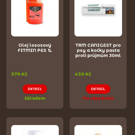
Olej lososový
TRM CANIGEST pro
FITMIN PES 1L
psy a kočky pasta
proti průjmům 30ml
379 Kč
439 Kč
DETAIL
DETAIL
Skladem
Na objednání