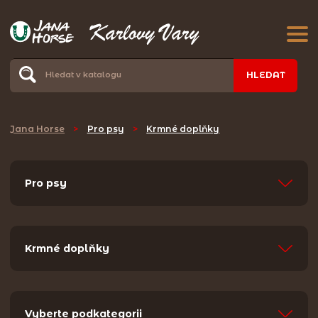
HLEDAT
Jana Horse
>
Pro psy
>
Krmné doplňky
Pro psy
Krmné doplňky
Vyberte podkategorii