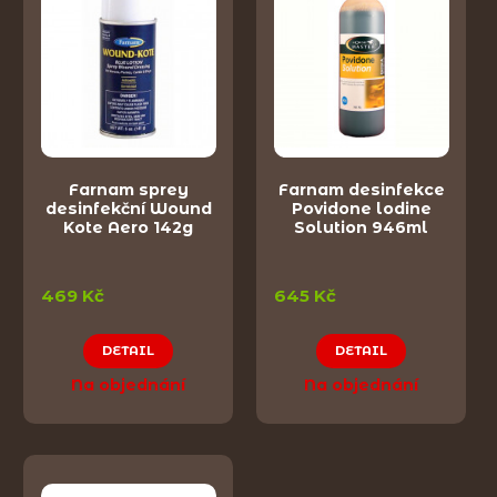
Farnam sprey
Farnam desinfekce
desinfekční Wound
Povidone lodine
Kote Aero 142g
Solution 946ml
469 Kč
645 Kč
DETAIL
DETAIL
Na objednání
Na objednání