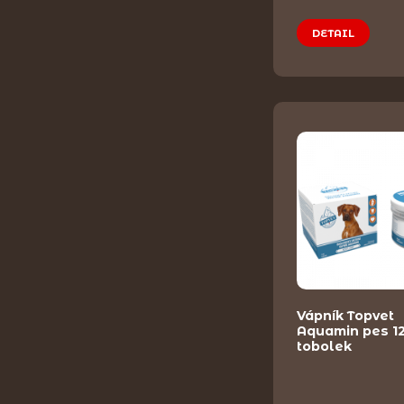
DETAIL
Vápník Topvet
Aquamin pes 1
tobolek