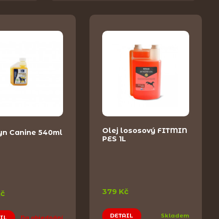
Olej lososový FITMIN
yn Canine 540ml
PES 1L
379 Kč
Kč
DETAIL
Skladem
IL
Na objednání