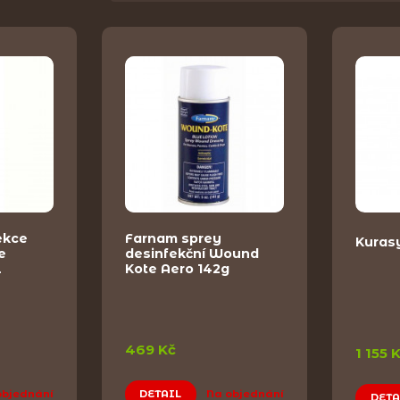
ekce
Farnam sprey
Kuras
e
desinfekční Wound
l
Kote Aero 142g
469 Kč
1 155 
objednání
DETAIL
Na objednání
DETA