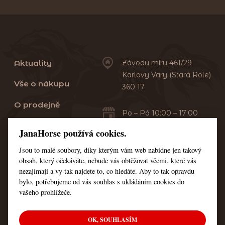
Aktuality
Závodu míru 461/29
Karlovy Vary (Stará Role)
Vše o nákupu
360 17
O prodejně
Po – Pá 10:00 – 17:00
Sobota 10:00 – 13:00
Praní dek
JanaHorse používá cookies.
Servis
Jsou to malé soubory, díky kterým vám web nabídne jen takový
+420 353 549 410
obsah, který očekáváte, nebude vás obtěžovat věcmi, které vás
+420 608 444 378
Kontakt
nezajímají a vy tak najdete to, co hledáte. Aby to tak opravdu
bylo, potřebujeme od vás souhlas s ukládáním cookies do
Nastavení cookies
vašeho prohlížeče.
OK, SOUHLASÍM
© Všechna práva vyhrazena JanaHorse