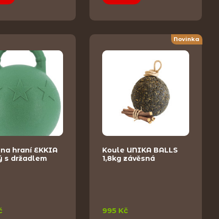
Novinka
 na hraní EKKIA
Koule UNIKA BALLS
ý s držadlem
1,8kg závěsná
č
995 Kč