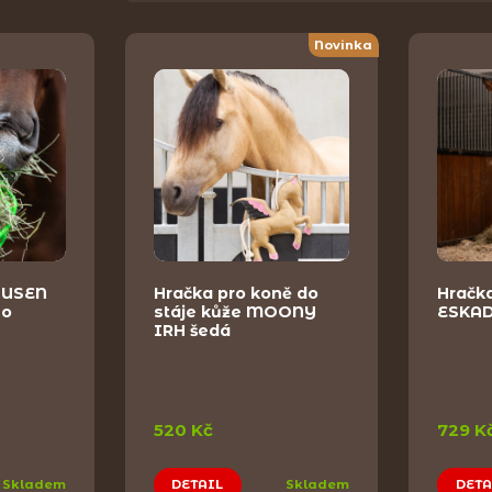
Novinka
AUSEN
Hračka pro koně do
Hračk
no
stáje kůže MOONY
ESKAD
IRH šedá
520 Kč
729 K
Skladem
DETAIL
Skladem
DETA