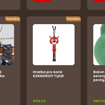
Novinka
Novinka
ě
Hračka pro koně
Balon
ka
ESKADRON TYGR
zelen
pevný
899 Kč
989 K