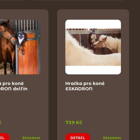
a pro koně
Hračka pro koně
RON delfín
ESKADRON
č
739 Kč
IL
Skladem
DETAIL
Skladem