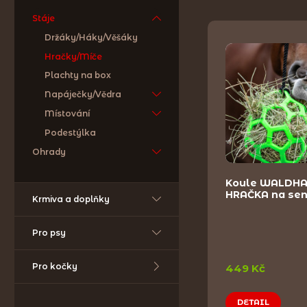
Stáje
Držáky/Háky/Věšáky
Hračky/Míče
Plachty na box
Napáječky/Vědra
Místování
Podestýlka
Ohrady
Koule WALDH
HRAČKA na se
Krmiva a doplňky
Pro psy
Pro kočky
449 Kč
DETAIL