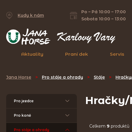
Po – Pá 10:00 – 17:00
Kudy k nám
Sobota 10:00 – 13:00
Aktuality
Praní dek
Servis
Jana Horse
>
Pro stáje a ohrady
>
Stáje
>
Hračky
Hračky/
Pro jezdce
Pro koně
Celkem
9
produktů
Pro stáje a ohrady