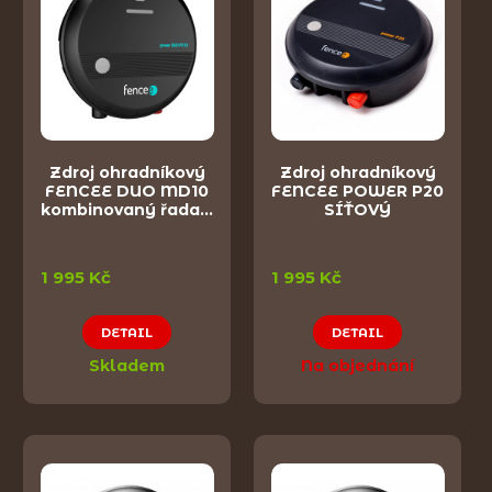
Zdroj ohradníkový
Zdroj ohradníkový
FENCEE DUO MD10
FENCEE POWER P20
kombinovaný řada…
SÍŤOVÝ
1 995 Kč
1 995 Kč
DETAIL
DETAIL
Skladem
Na objednání