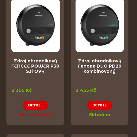
Zdroj ohradníkový
Zdroj ohradníkový
FENCEE POWER P30
Fencee DUO PD20
SÍŤOVÝ
kombinovaný
2 395 Kč
2 455 Kč
DETAIL
DETAIL
Na objednání
Skladem