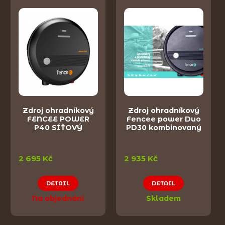
Zdroj ohradníkový
Zdroj ohradníkový
FENCEE POWER
Fencee power Duo
P40 SÍŤOVÝ
PD30 kombinovaný
2 695 Kč
2 935 Kč
DETAIL
DETAIL
Na objednání
Skladem