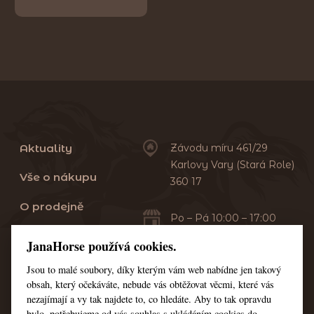
Aktuality
Závodu míru 461/29
Karlovy Vary (Stará Role)
Vše o nákupu
360 17
O prodejně
Po – Pá 10:00 – 17:00
Sobota 10:00 – 13:00
Praní dek
JanaHorse používá cookies.
Servis
Jsou to malé soubory, díky kterým vám web nabídne jen takový
+420 353 549 410
obsah, který očekáváte, nebude vás obtěžovat věcmi, které vás
+420 608 444 378
Kontakt
nezajímají a vy tak najdete to, co hledáte. Aby to tak opravdu
bylo, potřebujeme od vás souhlas s ukládáním cookies do