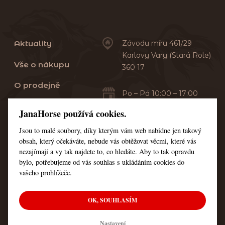
Aktuality
Závodu míru 461/29
Karlovy Vary (Stará Role)
Vše o nákupu
360 17
O prodejně
Po – Pá 10:00 – 17:00
Sobota 10:00 – 13:00
Praní dek
JanaHorse používá cookies.
Servis
Jsou to malé soubory, díky kterým vám web nabídne jen takový
+420 353 549 410
obsah, který očekáváte, nebude vás obtěžovat věcmi, které vás
+420 608 444 378
Kontakt
nezajímají a vy tak najdete to, co hledáte. Aby to tak opravdu
bylo, potřebujeme od vás souhlas s ukládáním cookies do
Nastavení cookies
vašeho prohlížeče.
OK, SOUHLASÍM
© Všechna práva vyhrazena JanaHorse
Nastavení