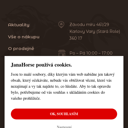
Aktuality
Závodu míru 461/29
Karlovy Vary (Stará Role)
Vše o nákupu
360 17
O prodejně
Po – Pá 10:00 – 17:00
Sobota 10:00 – 13:00
Praní dek
JanaHorse používá cookies.
Servis
Jsou to malé soubory, díky kterým vám web nabídne jen takový
+420 353 549 410
obsah, který očekáváte, nebude vás obtěžovat věcmi, které vás
+420 608 444 378
Kontakt
nezajímají a vy tak najdete to, co hledáte. Aby to tak opravdu
bylo, potřebujeme od vás souhlas s ukládáním cookies do
Nastavení cookies
vašeho prohlížeče.
OK, SOUHLASÍM
© Všechna práva vyhrazena JanaHorse
Nastavení