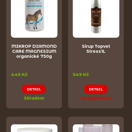
MIKROP DIAMOND
Sirup Topvet
CARE MAGNESIUM
Stress1L
organické 750g
445 Kč
549 Kč
DETAIL
DETAIL
Skladem
Na objednání