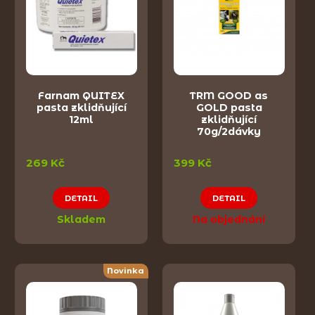
Farnam QUITEX
TRM GOOD as
pasta zklidňující
GOLD pasta
12ml
zklidňující
70g/2dávky
269 Kč
399 Kč
DETAIL
DETAIL
Skladem
Na objednání
Novinka