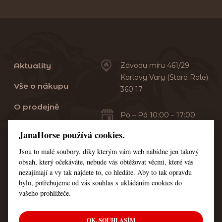
Aktuality
Závodu míru 461/29
Karlovy Vary (Stará Role)
Vše o nákupu
360 17
O prodejně
Po – Pá 10:00 – 17:00
Sobota 10:00 – 13:00
Praní dek
JanaHorse používá cookies.
Servis
Jsou to malé soubory, díky kterým vám web nabídne jen takový
+420 353 549 410
obsah, který očekáváte, nebude vás obtěžovat věcmi, které vás
+420 608 444 378
Kontakt
nezajímají a vy tak najdete to, co hledáte. Aby to tak opravdu
bylo, potřebujeme od vás souhlas s ukládáním cookies do
Nastavení cookies
vašeho prohlížeče.
OK, SOUHLASÍM