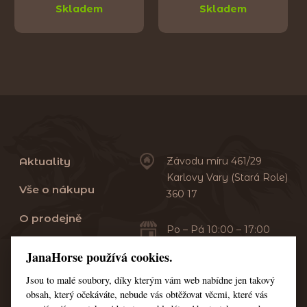
Skladem
Skladem
Aktuality
Závodu míru 461/29
Karlovy Vary (Stará Role)
Vše o nákupu
360 17
O prodejně
Po – Pá 10:00 – 17:00
Sobota 10:00 – 13:00
Praní dek
JanaHorse používá cookies.
Servis
Jsou to malé soubory, díky kterým vám web nabídne jen takový
+420 353 549 410
obsah, který očekáváte, nebude vás obtěžovat věcmi, které vás
+420 608 444 378
Kontakt