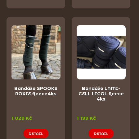
Bandáže SPOOKS
Bandáže LAMI-
ROXIE fleece4ks
CELL LICOL fleece
4ks
1 029 Kč
1 199 Kč
DETAIL
DETAIL