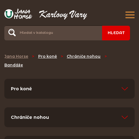
HLEDAT
Jana Horse
>
Pro koně
>
Chrániče nohou
>
Bandáže
Pro koně
Chrániče nohou