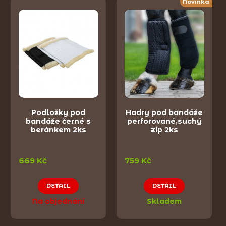
Novinka
Podložky pod
Hadry pod bandáže
bandáže černé s
perforované,suchý
beránkem 2ks
zip 2ks
669 Kč
759 Kč
DETAIL
DETAIL
Na objednání
Skladem