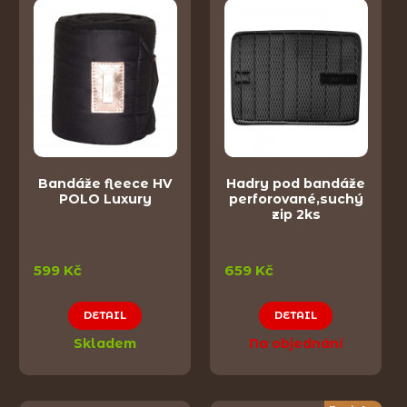
Bandáže fleece HV
Hadry pod bandáže
POLO Luxury
perforované,suchý
zip 2ks
599 Kč
659 Kč
DETAIL
DETAIL
Skladem
Na objednání