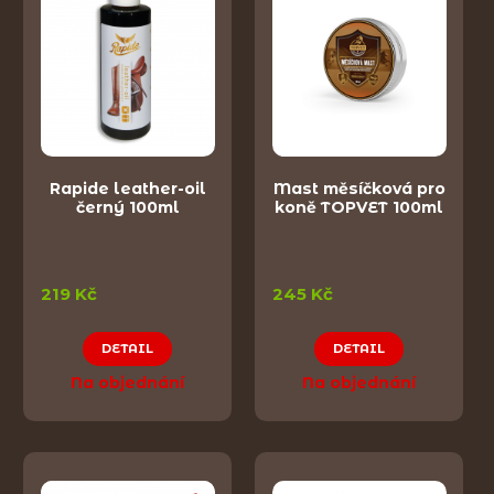
Rapide leather-oil
Mast měsíčková pro
černý 100ml
koně TOPVET 100ml
219 Kč
245 Kč
DETAIL
DETAIL
Na objednání
Na objednání