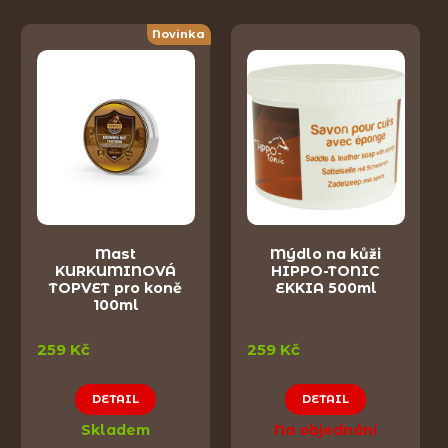
Novinka
Mast
Mýdlo na kůži
KURKUMINOVÁ
HIPPO-TONIC
TOPVET pro koně
EKKIA 500ml
100ml
259 Kč
259 Kč
DETAIL
DETAIL
Skladem
Na objednání