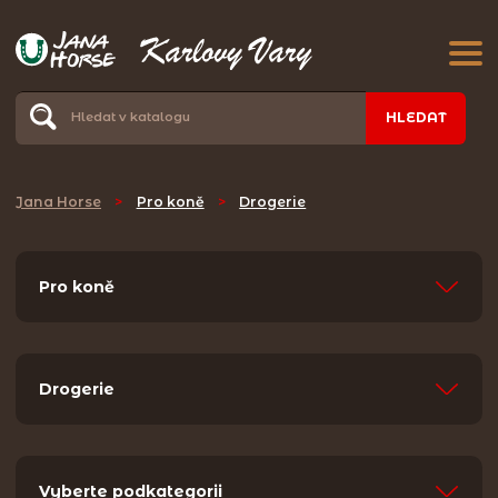
HLEDAT
Jana Horse
>
Pro koně
>
Drogerie
Pro koně
Drogerie
Vyberte podkategorii