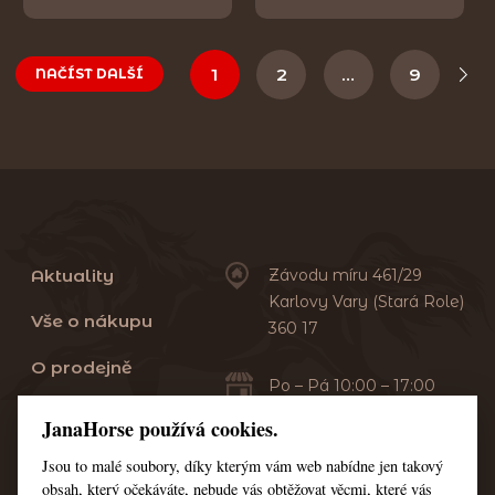
1
2
…
9
NAČÍST DALŠÍ
Aktuality
Závodu míru 461/29
Karlovy Vary (Stará Role)
Vše o nákupu
360 17
O prodejně
Po – Pá 10:00 – 17:00
Sobota 10:00 – 13:00
Praní dek
JanaHorse používá cookies.
Servis
Jsou to malé soubory, díky kterým vám web nabídne jen takový
+420 353 549 410
obsah, který očekáváte, nebude vás obtěžovat věcmi, které vás