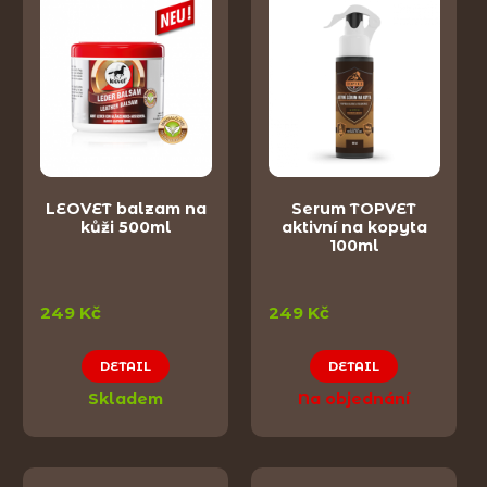
LEOVET balzam na
Serum TOPVET
kůži 500ml
aktivní na kopyta
100ml
249 Kč
249 Kč
DETAIL
DETAIL
Skladem
Na objednání