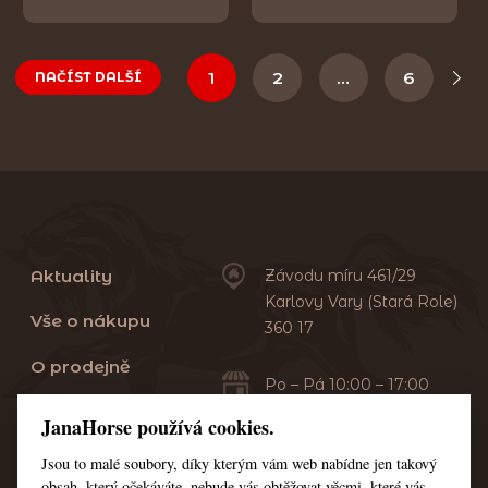
1
2
…
6
NAČÍST DALŠÍ
Aktuality
Závodu míru 461/29
Karlovy Vary (Stará Role)
Vše o nákupu
360 17
O prodejně
Po – Pá 10:00 – 17:00
Sobota 10:00 – 13:00
Praní dek
JanaHorse používá cookies.
Servis
Jsou to malé soubory, díky kterým vám web nabídne jen takový
+420 353 549 410
obsah, který očekáváte, nebude vás obtěžovat věcmi, které vás