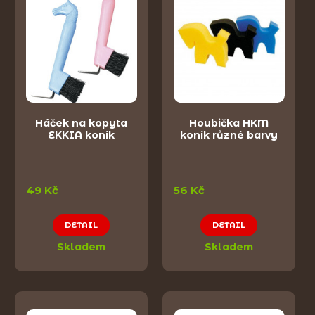
Háček na kopyta
Houbička HKM
EKKIA koník
koník různé barvy
49 Kč
56 Kč
DETAIL
DETAIL
Skladem
Skladem