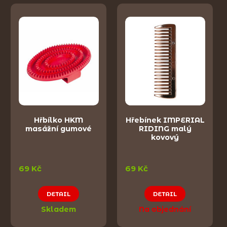
Hřbílko HKM
Hřebínek IMPERIAL
masážní gumové
RIDING malý
kovový
69 Kč
69 Kč
DETAIL
DETAIL
Skladem
Na objednání