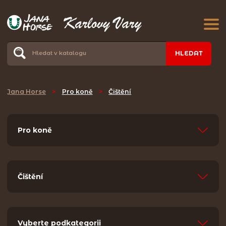
HLEDAT
Jana Horse
>
Pro koně
>
Čištění
Pro koně
Čištění
Vyberte podkategorii