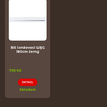
Bič lonžovací W§G
180cm černý
795 Kč
DETAIL
Skladem