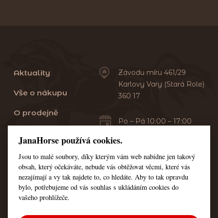
Aktuality
Závodu míru 461/29
Karlovy Vary (Stará Role)
Vše o nákupu
360 17
O prodejně
Po – Pá 10:00 – 17:00
Sobota 10:00 – 13:00
Praní dek
JanaHorse používá cookies.
Servis
Jsou to malé soubory, díky kterým vám web nabídne jen takový
+420 353 549 410
obsah, který očekáváte, nebude vás obtěžovat věcmi, které vás
+420 608 444 378
Kontakt
nezajímají a vy tak najdete to, co hledáte. Aby to tak opravdu
bylo, potřebujeme od vás souhlas s ukládáním cookies do
Nastavení cookies
vašeho prohlížeče.