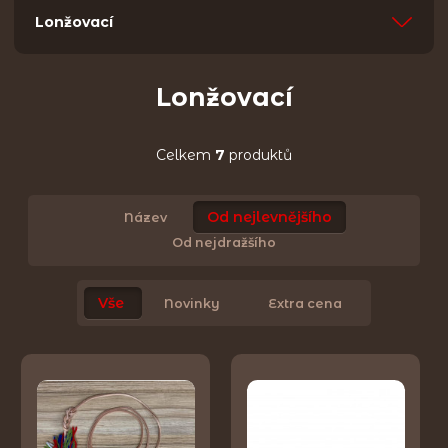
Lonžovací
Lonžovací
Celkem
7
produktů
Od nejlevnějšího
Název
Od nejdražšího
Vše
Novinky
Extra cena