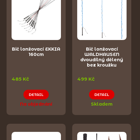
Bič lonžovací EKKIA
Bič lonžovací
160cm
WALDHAUSEN
dvoudílný dělený
bez kroužku
485 Kč
499 Kč
DETAIL
DETAIL
Na objednání
Skladem