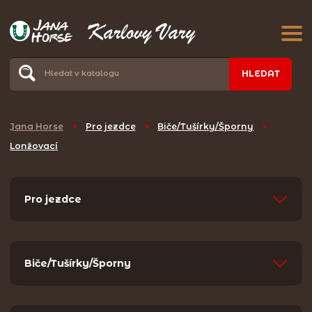
HLEDAT
Jana Horse
>
Pro jezdce
>
Biče/Tušírky/Šporny
>
Lonžovací
Pro jezdce
Biče/Tušírky/Šporny