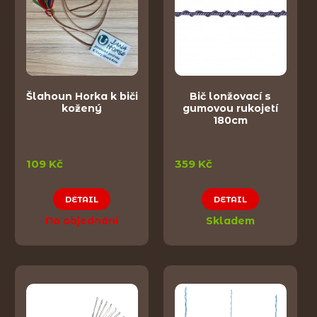
Šlahoun Horka k biči
Bič lonžovací s
kožený
gumovou rukojetí
180cm
109 Kč
359 Kč
DETAIL
DETAIL
Na objednání
Skladem