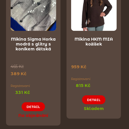
Mikina Sigma Horka
Mikina HKM MIA
modrá s glitry s
kožíšek
koníkem dětská
465 Kč
959 Kč
389 Kč
Registrovaní
815 Kč
Registrovaní
331 Kč
DETAIL
DETAIL
Skladem
Na objednání