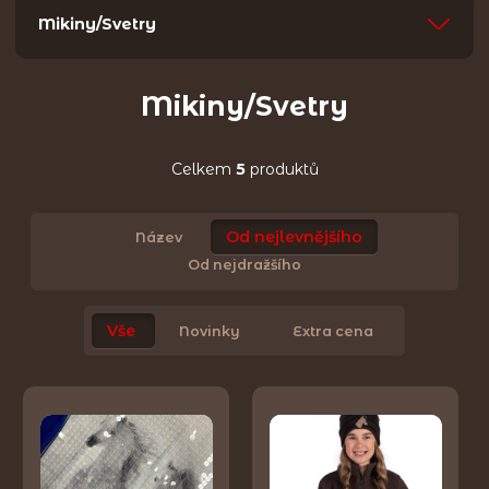
Mikiny/Svetry
Mikiny/Svetry
Celkem
5
produktů
Od nejlevnějšího
Název
Od nejdražšího
Vše
Novinky
Extra cena