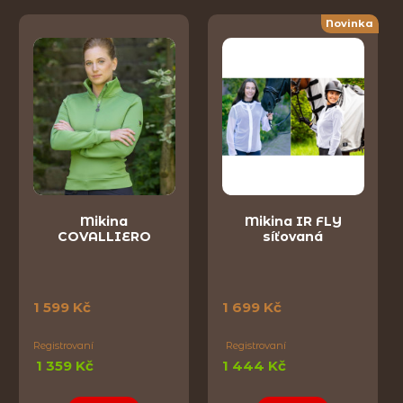
Novinka
Mikina
Mikina IR FLY
COVALLIERO
síťovaná
1 599 Kč
1 699 Kč
Registrovaní
Registrovaní
1 359 Kč
1 444 Kč