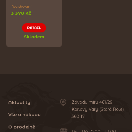
Registrovaní
3 370 Kč
DETAIL
Skladem
Aktuality
Závodu míru 461/29
Karlovy Vary (Stará Role)
Vše o nákupu
360 17
O prodejně
Po – Pá 10:00 – 17:00