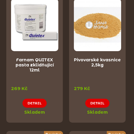
Farnam QUITEX
Pivovarské kvasnice
pasta zklidňující
2,5kg
12ml
269 Kč
279 Kč
DETAIL
DETAIL
Skladem
Skladem