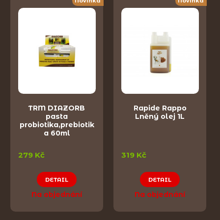
Novinka
Novinka
TRM DIAZORB
Rapide Rappo
pasta
Lněný olej 1L
probiotika,prebiotik
a 60ml
279 Kč
319 Kč
DETAIL
DETAIL
Na objednání
Na objednání