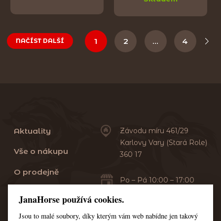
1
2
…
4
NAČÍST DALŠÍ
Aktuality
Závodu míru 461/29
Karlovy Vary (Stará Role)
Vše o nákupu
360 17
O prodejně
Po – Pá 10:00 – 17:00
Sobota 10:00 – 13:00
Praní dek
JanaHorse používá cookies.
Servis
Jsou to malé soubory, díky kterým vám web nabídne jen takový
+420 353 549 410