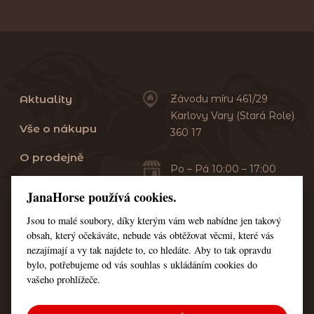
Aktuality
Závodu míru 461/29
Karlovy Vary (Stará Role)
Vše o nákupu
360 17
O prodejně
Po – Pá 10:00 – 17:00
Sobota 10:00 – 13:00
Praní dek
JanaHorse používá cookies.
Servis
Jsou to malé soubory, díky kterým vám web nabídne jen takový
+420 353 549 410
obsah, který očekáváte, nebude vás obtěžovat věcmi, které vás
+420 608 444 378
Kontakt
nezajímají a vy tak najdete to, co hledáte. Aby to tak opravdu
bylo, potřebujeme od vás souhlas s ukládáním cookies do
Nastavení cookies
vašeho prohlížeče.