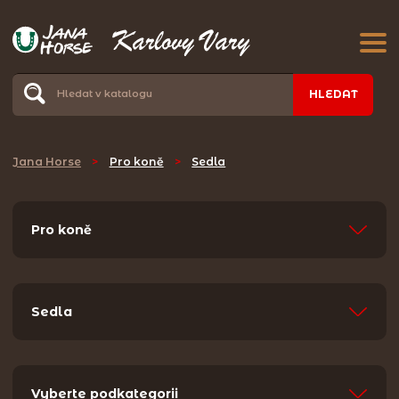
HLEDAT
Jana Horse
>
Pro koně
>
Sedla
Pro koně
Sedla
Vyberte podkategorii