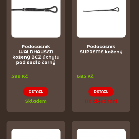
Podocasník
Podocasník
WALDHAUSEN
SUPREME kožený
kožený BEZ úchytu
pod sedlo černý
599 Kč
685 Kč
DETAIL
DETAIL
Skladem
Na objednání