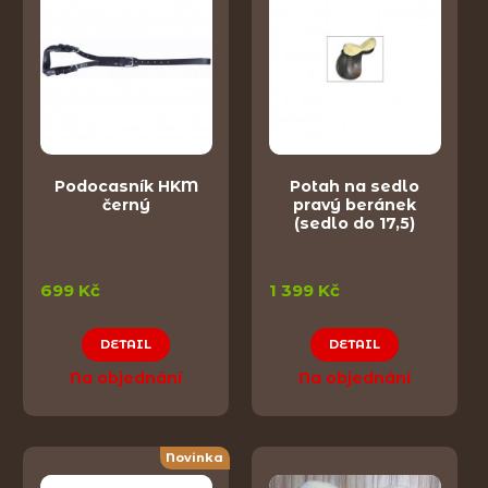
Podocasník HKM
Potah na sedlo
černý
pravý beránek
(sedlo do 17,5)
699 Kč
1 399 Kč
DETAIL
DETAIL
Na objednání
Na objednání
Novinka