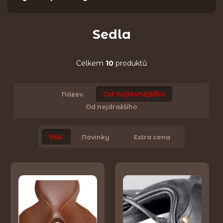
Sedla
Celkem
10
produktů
Od nejlevnějšího
Název
Od nejdražšího
Vše
Novinky
Extra cena