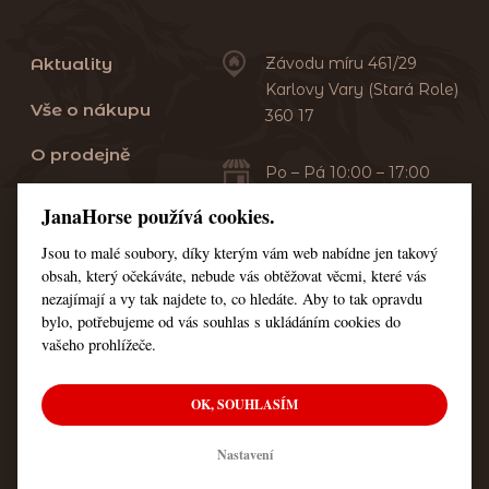
Aktuality
Závodu míru 461/29
Karlovy Vary (Stará Role)
Vše o nákupu
360 17
O prodejně
Po – Pá 10:00 – 17:00
Sobota 10:00 – 13:00
Praní dek
JanaHorse používá cookies.
Servis
Jsou to malé soubory, díky kterým vám web nabídne jen takový
+420 353 549 410
obsah, který očekáváte, nebude vás obtěžovat věcmi, které vás
+420 608 444 378
Kontakt
nezajímají a vy tak najdete to, co hledáte. Aby to tak opravdu
bylo, potřebujeme od vás souhlas s ukládáním cookies do
Nastavení cookies
vašeho prohlížeče.
OK, SOUHLASÍM
© Všechna práva vyhrazena JanaHorse
Nastavení