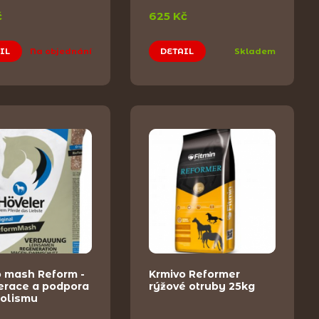
č
625 Kč
IL
Na objednání
DETAIL
Skladem
o mash Reform -
Krmivo Reformer
erace a podpora
rýžové otruby 25kg
olismu