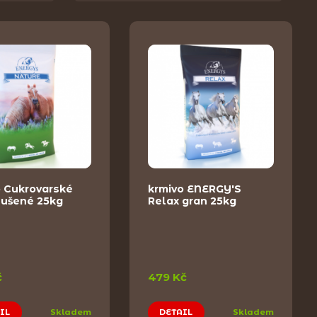
o Cukrovarské
krmivo ENERGY'S
sušené 25kg
Relax gran 25kg
č
479 Kč
IL
Skladem
DETAIL
Skladem