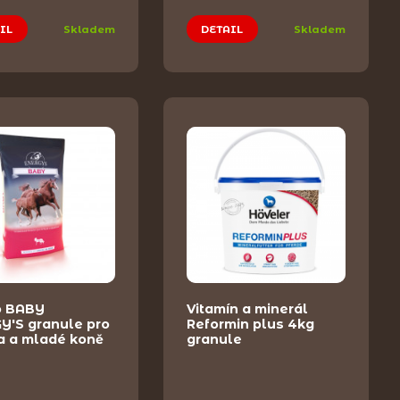
IL
Skladem
DETAIL
Skladem
o BABY
Vitamín a minerál
Y'S granule pro
Reformin plus 4kg
a a mladé koně
granule