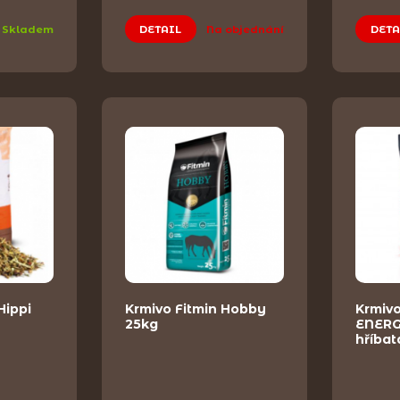
Skladem
DETAIL
Na objednání
DETA
Hippi
Krmivo Fitmin Hobby
Krmiv
25kg
ENERG
hříbat