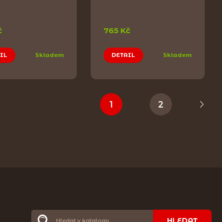
č
765 Kč
IL
Skladem
DETAIL
Skladem
1
2
HLEDAT