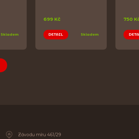
699 Kč
750 K
Skladem
DETAIL
Skladem
DETA
Závodu míru 461/29