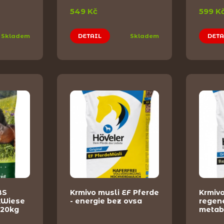
549 Kč
599 K
Skladem
DETAIL
Skladem
DETA
BS
Krmivo musli EF Pferde
Krmiv
xWiese
- energie bez ovsa
regen
 20kg
metab