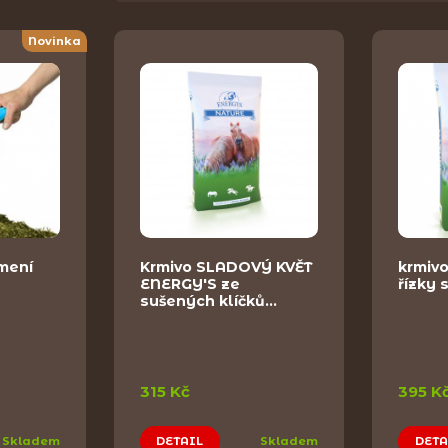
Novinka
mení
Krmivo SLADOVÝ KVĚT
krmiv
ENERGY'S ze
řízky 
sušených klíčků…
315 Kč
395 K
Skladem
DETAIL
Skladem
DETA