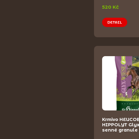
520 Kč
DETAIL
Krmivo HEUCO
HIPPOLYT Gly
senné granule