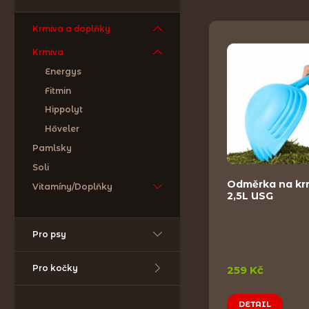
Krmiva a doplňky
Krmiva
Energys
Fitmin
Hippolyt
Hőveler
Pamlsky
Soli
Odměrka na kr
Vitamíny/Doplňky
2,5L USG
Pro psy
Pro kočky
259 Kč
DETAIL