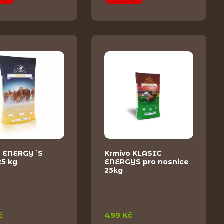
o ENERGY´S
Krmivo KLASIC
25 kg
ENERGYS pro nosnice
25kg
č
499 Kč