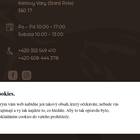
Karlovy Vary (Stará Role)
360 17
Po – Pá 10:00 – 17:00
Sobota 10:00 – 13:00
+420 353 549 410
+420 608 444 378
okies.
terým vám web nabídne jen takový obsah, který očekáváte, nebude vás
© Všechna práva vyhrazena JanaHorse
ajímají a vy tak najdete to, co hledáte. Aby to tak opravdu bylo,
ukládáním cookies do vašeho prohlížeče.