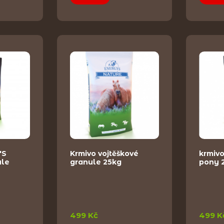
'S
Krmivo vojtěškové
krmiv
ule
granule 25kg
pony 
499 Kč
499 K