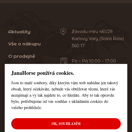
Aktuality
Závodu míru 461/29
Karlovy Vary (Stará Role)
Vše o nákupu
360 17
O prodejně
Po – Pá 10:00 – 17:00
Sobota 10:00 – 13:00
Praní dek
JanaHorse používá cookies.
Servis
Jsou to malé soubory, díky kterým vám web nabídne jen takový
+420 353 549 410
obsah, který očekáváte, nebude vás obtěžovat věcmi, které vás
+420 608 444 378
Kontakt
nezajímají a vy tak najdete to, co hledáte. Aby to tak opravdu
bylo, potřebujeme od vás souhlas s ukládáním cookies do
Nastavení cookies
vašeho prohlížeče.
OK, SOUHLASÍM
© Všechna práva vyhrazena JanaHorse